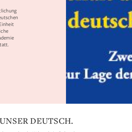
tlichung
deutschen
Einheit
iche
ademie
tatt.
 UNSER DEUTSCH.