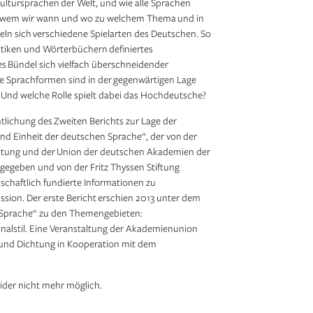
ultursprachen der Welt, und wie alle Sprachen
it wem wir wann und wo zu welchem Thema und in
n sich verschiedene Spielarten des Deutschen. So
atiken und Wörterbüchern definiertes
es Bündel sich vielfach überschneidender
he Sprachformen sind in der gegenwärtigen Lage
Und welche Rolle spielt dabei das Hochdeutsche?
entlichung des Zweiten Berichts zur Lage der
und Einheit der deutschen Sprache“, der von der
tung und der Union der deutschen Akademien der
egeben und von der Fritz Thyssen Stiftung
nschaftlich fundierte Informationen zu
ssion. Der erste Bericht erschien 2013 unter dem
 Sprache“ zu den Themengebieten:
nalstil. Eine Veranstaltung der Akademienunion
und Dichtung in Kooperation mit dem
eider nicht mehr möglich.