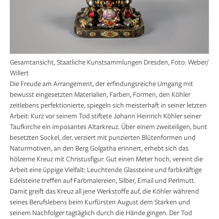
Gesamtansicht, Staatliche Kunstsammlungen Dresden, Foto: Weber/
Willert
Die Freude am Arrangement, der erfindungsreiche Umgang mit
bewusst eingesetzten Materialien, Farben, Formen, den Köhler
zeitlebens perfektionierte, spiegeln sich meisterhaft in seiner letzten
Arbeit: Kurz vor seinem Tod stiftete Johann Heinrich Köhler seiner
Taufkirche ein imposantes Altarkreuz. Über einem zweiteiligen, bunt
besetzten Sockel, der, verziert mit punzierten Blütenformen und
Naturmotiven, an den Berg Golgatha erinnert, erhebt sich das
hölzerne Kreuz mit Christusfigur. Gut einen Meter hoch, vereint die
Arbeit eine üppige Vielfalt: Leuchtende Glassteine und farbkräftige
Edelsteine treffen auf Farbmalereien, Silber, Email und Perlmutt.
Damit greift das Kreuz all jene Werkstoffe auf, die Köhler während
seines Berufslebens beim Kurfürsten August dem Starken und
seinem Nachfolger tagtäglich durch die Hände gingen. Der Tod