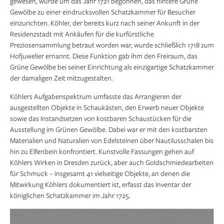
gewesen, wurde um das Jahr 1721 begonnen, das hintere Grüne
Gewölbe zu einer eindrucksvollen Schatzkammer für Besucher
einzurichten. Köhler, der bereits kurz nach seiner Ankunft in der
Residenzstadt mit Ankäufen für die kurfürstliche
Preziosensammlung betraut worden war, wurde schließlich 1718 zum
Hofjuwelier ernannt. Diese Funktion gab ihm den Freiraum, das
Grüne Gewölbe bei seiner Einrichtung als einzigartige Schatzkammer
der damaligen Zeit mitzugestalten.
Köhlers Aufgabenspektrum umfasste das Arrangieren der
ausgestellten Objekte in Schaukästen, den Erwerb neuer Objekte
sowie das Instandsetzen von kostbaren Schaustücken für die
Ausstellung im Grünen Gewölbe. Dabei war er mit den kostbarsten
Materialien und Naturalien von Edelsteinen über Nautilusschalen bis
hin zu Elfenbein konfrontiert. Kunstvolle Fassungen gehen auf
Köhlers Wirken in Dresden zurück, aber auch Goldschmiedearbeiten
für Schmuck – insgesamt 41 vielseitige Objekte, an denen die
Mitwirkung Köhlers dokumentiert ist, erfasst das Inventar der
königlichen Schatzkammer im Jahr 1725.