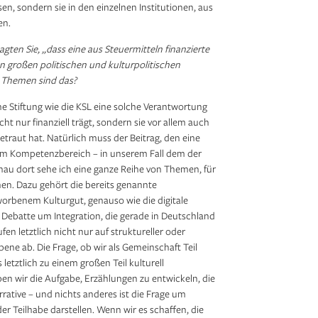
en, sondern sie in den einzelnen Institutionen, aus
en.
ten Sie, „dass eine aus Steuermitteln finanzierte
den großen politischen und kulturpolitischen
e Themen sind das?
ine Stiftung wie die KSL eine solche Verantwortung
cht nur finanziell trägt, sondern sie vor allem auch
etraut hat. Natürlich muss der Beitrag, den eine
hrem Kompetenzbereich – in unserem Fall dem der
nau dort sehe ich eine ganze Reihe von Themen, für
en. Dazu gehört die bereits genannte
rbenem Kulturgut, genauso wie die digitale
Debatte um Integration, die gerade in Deutschland
en letztlich nicht nur auf struktureller oder
Ebene ab. Die Frage, ob wir als Gemeinschaft Teil
 letztlich zu einem großen Teil kulturell
en wir die Aufgabe, Erzählungen zu entwickeln, die
rrative – und nichts anderes ist die Frage um
der Teilhabe darstellen. Wenn wir es schaffen, die