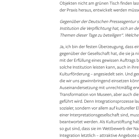
Objekten nicht am grünen Tisch finden lass
der Praxis heraus, entwickelt werden müss
Gegenüber der Deutschen Presseagentur sag
Institution die Verpflichtung hat, sich an 
Themen dieser Tage zu beteiligen“. Welch
Ja, ich bin der festen Überzeugung, dass e
gegenüber der Gesellschaft hat, die sie ja ni
mit der Erfüllung eines gewissen Auftrags b
solche Institution leisten kann, auch in i
Kulturförderung – angesiedelt sein. Und ge
die wir uns gewinnbringend einsetzen könn
Auseinandersetzung mit unrechtmäßig erwo
Transformation von Museen, aber auch die 
geführt wird. Denn Integrationsprozesse lauf
sozialer, sondern vor allem auf kultureller 
einer Interpretationsgesellschaft sind, muss
beantwortet werden. Als Kulturstiftung hab
so gut sind, dass sie im Wettbewerb der Na
Integration letztlich – attraktive Angebote 