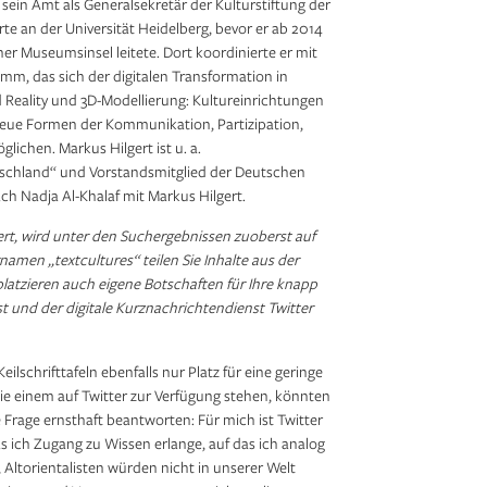
t sein Amt als Generalsekretär der Kulturstiftung der
ehrte an der Universität Heidelberg, bevor er ab 2014
er Museumsinsel leitete. Dort koordinierte er mit
, das sich der digitalen Transformation in
 Reality und 3D-Modellierung: Kultureinrichtungen
neue Formen der Kommunikation, Partizipation,
lichen. Markus Hilgert ist u. a.
schland“ und Vorstandsmitglied der Deutschen
 Nadja Al-Khalaf mit Markus Hilgert.
iert, wird unter den Suchergebnissen zuoberst auf
men „textcultures“ teilen Sie Inhalte aus der
 platzieren auch eigene Botschaften für Ihre knapp
st und der digitale Kurznachrichtendienst Twitter
ilschrifttafeln ebenfalls nur Platz für eine geringe
ie einem auf Twitter zur Verfügung stehen, könnten
 Frage ernsthaft beantworten: Für mich ist Twitter
s ich Zugang zu Wissen erlange, auf das ich analog
, Altorientalisten würden nicht in unserer Welt