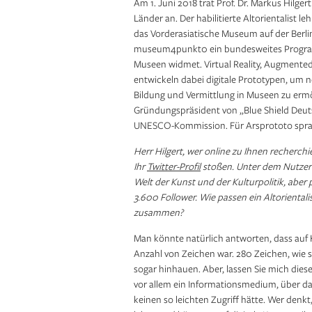
Am 1. Juni 2018 trat Prof. Dr. Markus Hilger
Länder an. Der habilitierte Altorientalist l
das Vorderasiatische Museum auf der Berlin
museum4punkt0 ein bundesweites Programm
Museen widmet. Virtual Reality, Augmented
entwickeln dabei digitale Prototypen, um 
Bildung und Vermittlung in Museen zu ermög
Gründungspräsident von „Blue Shield Deut
UNESCO-Kommission. Für Arsprototo sprach
Herr Hilgert, wer online zu Ihnen recherch
Ihr
Twitter-Profil
stoßen. Unter dem Nutzerna
Welt der Kunst und der Kulturpolitik, aber
3.600 Follower. Wie passen ein Altorientali
zusammen?
Man könnte natürlich antworten, dass auf Ke
Anzahl von Zeichen war. 280 Zeichen, wie s
sogar hinhauen. Aber, lassen Sie mich diese
vor allem ein Informationsmedium, über da
keinen so leichten Zugriff hätte. Wer denkt