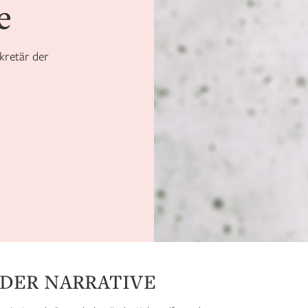
e
kretär der
DER NARRATIVE