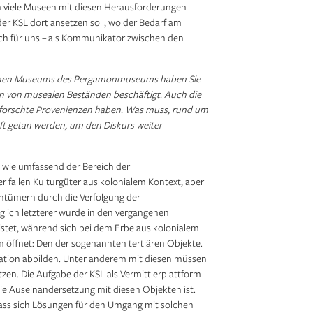
 viele Museen mit diesen Herausforderungen
er KSL dort ansetzen soll, wo der Bedarf am
 auch für uns – als Kommunikator zwischen den
ischen Museums des Pergamonmuseums haben Sie
gen von musealen Beständen beschäftigt. Auch die
erforschte Provenienzen haben. Was muss, rund um
t getan werden, um den Diskurs weiter
 wie umfassend der Bereich der
er fallen Kulturgüter aus kolonialem Kontext, aber
entümern durch die Verfolgung der
glich letzterer wurde in den vergangenen
istet, während sich bei dem Erbe aus kolonialem
um öffnet: Den der sogenannten tertiären Objekte.
ination abbilden. Unter anderem mit diesen müssen
tzen. Die Aufgabe der KSL als Vermittlerplattform
die Auseinandersetzung mit diesen Objekten ist.
ss sich Lösungen für den Umgang mit solchen