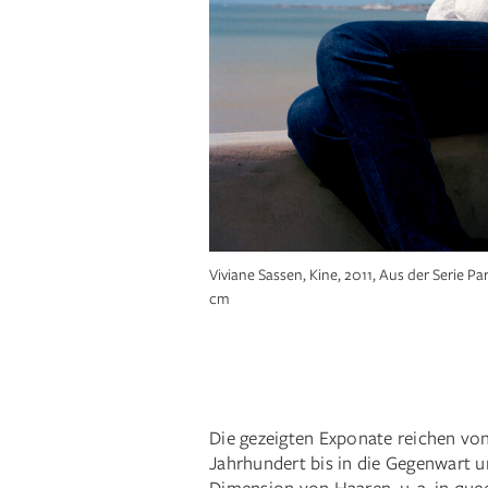
Viviane Sassen, Kine, 2011, Aus der Serie Pa
Hoda Afshar, Untitled #4 (aus der Serie In T
cm
Pigment Print, 112 x 90 cm
Dorothea von der Osten, o.T., 1950er Jahre, 
15,7 cm
Die gezeigten Exponate reichen von
Jahrhundert bis in die Gegenwart u
Dimension von Haaren, u. a. in que