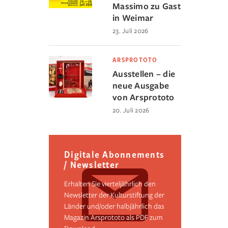
Massimo zu Gast
in Weimar
23. Juli 2026
ARSPROTOTO
Ausstellen – die
neue Ausgabe
von Arsprototo
20. Juli 2026
Digitale Abonnements
/ Newsletter
Erhalten Sie vierteljährlich den
Newsletter der Kulturstiftung der
Länder und/oder halbjährlich das
Magazin Arsprototo als PDF zum