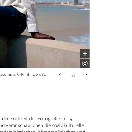
rasomnia, C-Print, 100 x 80
1/3
urn), 2022, Archival
1/3
Silbergelatineabzug, 18,8 x
1/3
 der Frühzeit der Fotografie im 19.
nd veranschaulichen die soziokulturelle
er-feministischen, körperpolitischen und