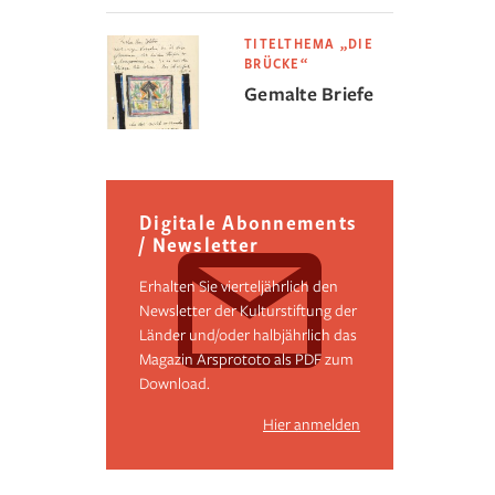
TITELTHEMA „DIE
BRÜCKE“
Gemalte Briefe
Digitale Abonnements
/ Newsletter
Erhalten Sie vierteljährlich den
Newsletter der Kulturstiftung der
Länder und/oder halbjährlich das
Magazin Arsprototo als PDF zum
Download.
Hier anmelden