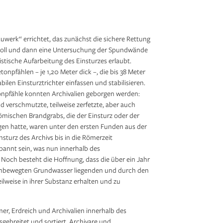
Archivgut mit dem Bagger
1/2
uwerk“ errichtet, das zunächst die sichere Rettung
 soll und dann eine Untersuchung der Spundwände
istische Aufarbeitung des Einsturzes erlaubt.
onpfählen – je 1,20 Meter dick –, die bis 38 Meter
abilen Einsturztrichter einfassen und stabilisieren.
onpfähle konnten Archivalien geborgen werden:
d verschmutzte, teilweise zerfetzte, aber auch
 römischen Brandgrabs, die der Einsturz oder der
en hatte, waren unter den ersten Funden aus der
sturz des Archivs bis in die Römerzeit
pannt sein, was nun innerhalb des
och besteht die Hoffnung, dass die über ein Jahr
 unbewegten Grundwasser liegenden und durch den
lweise in ihrer Substanz erhalten und zu
er, Erdreich und Archivalien innerhalb des
ebreitet und sortiert. Archivare und