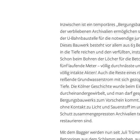
Beim Setzen der Betonpfähle wird bereits 
nach oben gebracht
Inzwischen ist ein temporäres „Bergungsba
der verbliebenen Archivalien ermöglichen
der U-Bahnbaustelle für die notwendige jur
Dieses Bauwerk besteht vor allem aus 63 Bet
in die Tiefe reichen und den verfüllten, inst
Schon beim Bohren der Löcher für die Bet
fünf laufende Meter – völlig durchnässte un
völlig intakte Akten! Auch die Reste eines
reißende Grundwasserstrom mit sich gezog
Tiefe. Die Kölner Geschichte wurde beim Ein
durcheinandergewirbelt, und man darf ges
Bergungsbauwerks zum Vorschein kommt. N
ohne Kontakt zu Licht und Sauerstoff im
Schutt zusammengepressten Archivalien tei
restaurieren sind.
Mit dem Bagger werden nun seit Juli Trümm
Betonrings aus dem Schlamm gehoben, ausg