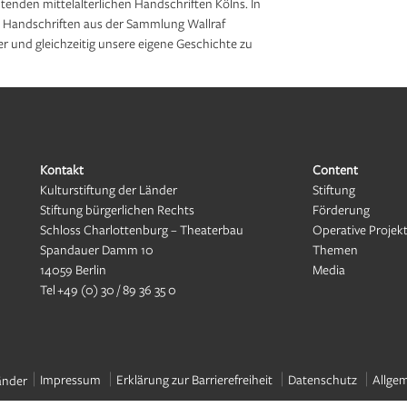
nden mittelalterlichen Handschriften Kölns. In
e Handschriften aus der Sammlung Wallraf
ner und gleichzeitig unsere eigene Geschichte zu
Kontakt
Content
Kulturstiftung der Länder
Stiftung
Stiftung bürgerlichen Rechts
Förderung
Schloss Charlottenburg – Theaterbau
Operative Projek
Spandauer Damm 10
Themen
14059 Berlin
Media
Tel
+49 (0) 30 / 89 36 35 0
Impressum
Erklärung zur Barrierefreiheit
Datenschutz
Allge
änder