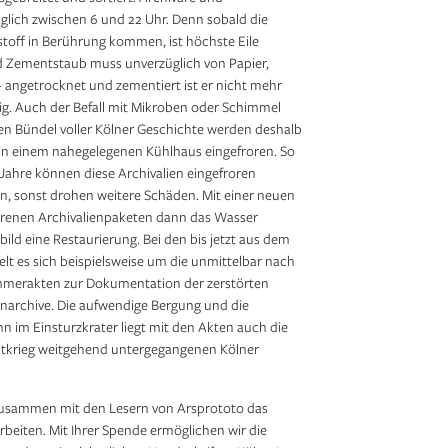
äglich zwischen 6 und 22 Uhr. Denn sobald die
stoff in Berührung kommen, ist höchste Eile
d Zementstaub muss unverzüglich von Papier,
angetrocknet und zementiert ist er nicht mehr
tig. Auch der Befall mit Mikroben oder Schimmel
sen Bündel voller Kölner Geschichte werden deshalb
d in einem nahegelegenen Kühlhaus eingefroren. So
Jahre können diese Archivalien eingefroren
en, sonst drohen weitere Schäden. Mit einer neuen
orenen Archivalienpaketen dann das Wasser
ild eine Restaurierung. Bei den bis jetzt aus dem
 es sich beispielsweise um die unmittelbar nach
merakten zur Dokumentation der zerstörten
narchive. Die aufwendige Bergung und die
enn im Einsturzkrater liegt mit den Akten auch die
ltkrieg weitgehend untergegangenen Kölner
 zusammen mit den Lesern von Arsprototo das
rbeiten. Mit Ihrer Spende ermöglichen wir die