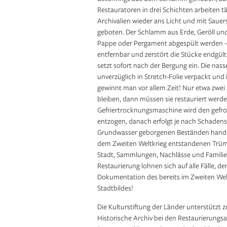
Restauratoren in drei Schichten arbeiten t
Archivalien wieder ans Licht und mit Sauer
geboten. Der Schlamm aus Erde, Geröll un
Pappe oder Pergament abgespült werden – 
entfernbar und zerstört die Stücke endgül
setzt sofort nach der Bergung ein. Die nas
unverzüglich in Stretch-Folie verpackt un
gewinnt man vor allem Zeit! Nur etwa zwei 
bleiben, dann müssen sie restauriert werd
Gefriertrocknungsmaschine wird den gefr
entzogen, danach erfolgt je nach Schadensb
Grundwasser geborgenen Beständen handelt
dem Zweiten Weltkrieg entstandenen Trüm
Stadt, Sammlungen, Nachlässe und Familie
Restaurierung lohnen sich auf alle Fälle, d
Dokumentation des bereits im Zweiten We
Stadtbildes!
Die Kulturstiftung der Länder unterstützt
Historische Archiv bei den Restaurierungsa