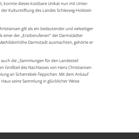
t, konnte dieses kostbare Unikat nun mit Unter­
 der Kultur­stiftung des Landes Schleswig-Holstein
ristiansen gilt als ein bedeutender und vielseitiger
Als einer der „Erstberufenen“ der Darmstädter
e Mathildenhöhe Darm­stadt ausmachten, gehörte er
. auch die „Sammlungen für den Lan­desteil
n Großteil des Nachlasses von Hans Christiansen
lung an Scherrebek-Teppichen. Mit dem Ankauf
Haus seine Sammlung in glücklicher Weise