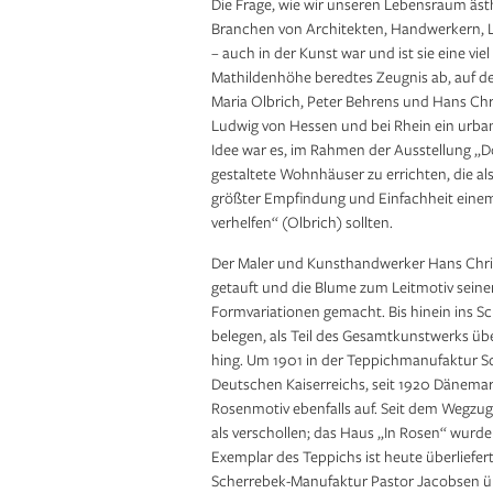
Die Frage, wie wir unseren Lebensraum ästh
Branchen von Architekten, Handwerkern, L
– auch in der Kunst war und ist sie eine viel
Mathildenhöhe beredtes Zeugnis ab, auf de
Maria Olbrich, Peter Behrens und Hans Chr
Ludwig von Hessen und bei Rhein ein urba
Idee war es, im Rahmen der Ausstellung „
gestaltete Wohnhäuser zu errichten, die al
größter Empfindung und Einfachheit eine
verhelfen“ (Olbrich) sollten.
Der Maler und Kunsthandwerker Hans Christ
getauft und die Blume zum Leitmotiv seiner 
Formvariationen gemacht. Bis hinein ins Sc
belegen, als Teil des Gesamtkunstwerks ü
hing. Um 1901 in der Teppichmanufaktur Sc
Deutschen Kaiserreichs, seit 1920 Däne­
Rosenmotiv ebenfalls auf. Seit dem Wegzug 
als verschollen; das Haus „In Rosen“ wurde
Exemplar des Teppichs ist heute überliefer
Scherrebek-Manufaktur Pastor Jacobsen üb