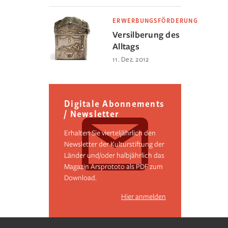
ERWERBUNGSFÖRDERUNG
Versilberung des
Alltags
11. Dez. 2012
Digitale Abonnements
/ Newsletter
Erhalten Sie vierteljährlich den
Newsletter der Kulturstiftung der
Länder und/oder halbjährlich das
Magazin Arsprototo als PDF zum
Download.
Hier anmelden