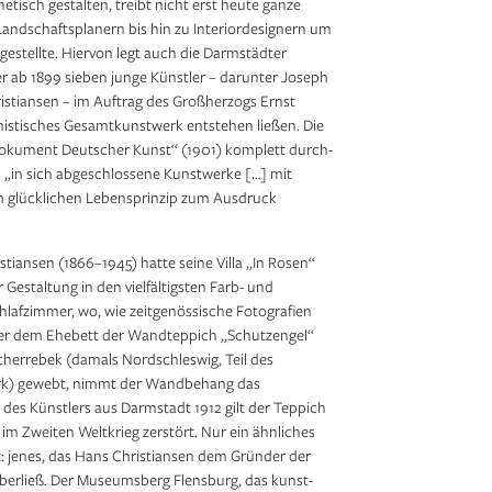
etisch gestalten, treibt nicht erst heute ganze
andschaftsplanern bis hin zu Interiordesignern um
 gestellte. Hier­von legt auch die Darmstädter
r ab 1899 sieben junge Künstler – darunter Joseph
istiansen – im Auftrag des Großherzogs Ernst
nistisches Gesamtkunstwerk entstehen ließen. Die
Dokument Deutscher Kunst“ (1901) komplett durch­
s „in sich abgeschlossene Kunst­werke […] mit
m glücklichen Lebensprinzip zum Ausdruck
iansen (1866–1945) hatte seine Villa „In Rosen“
Gestaltung in den viel­fältigsten Farb- und
hlaf­zimmer, wo, wie zeitgenössische Fotografien
ber dem Ehebett der Wand­teppich „Schutzengel“
herrebek (damals Nordschleswig, Teil des
mark) gewebt, nimmt der Wandbehang das
des Künstlers aus Darmstadt 1912 gilt der Teppich
 im Zweiten Weltkrieg zerstört. Nur ein ähnliches
t: jenes, das Hans Christiansen dem Gründer der
erließ. Der Museumsberg Flensburg, das kunst-