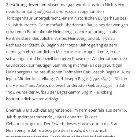
Zerstörung des ersten Museums 1944 wurde aus dem Nichts eine
neue Sammlung aufgebaut und 1949 im sogenannten
Torbogenhaus untergebracht, einem historischen Bürgerhaus des
16. Jahrhunderts. Der mehrfach überformte Bau, eines der wenigen
erhaltenen Baudenkmale Heinsbergs, diente ursprünglich als
Rentmeisterei des Jülicher Amtes Heinsberg und ab 1798 als
Rathaus der Stadt. Zu Beginn der 1950er Jahre gelang es dem
damaligen ehrenamtlichen Museumsleiter August Lentz, in der
schwierigen und finanziell beengten Phase des Wiederaufbaus den
Grundstock zur heutigen Sammlung mit Werken des gebürtigen
Heinsbergers und preußischen Hofmalers Carl Joseph Begas d. Ä. zu
legen. Mit der Ausstellung „Carl Joseph Begas (1794-1854) – Blick in
die Heimat“ aus Anlass des zweihundertsten Geburtstages im Jahr
1994 wurde der Aufbau der Begas-Sammlung in Heinsberg
kontinuierlich weiter verfolgt.
Ehemals war auch das angrenzende, im Kern ebenfalls aus dem 16.
Jahrhundert stammende „Haus Lennartz“ Teil des
Gebäudekomplexes. Der Erwerb dieses Hauses durch die Stadt
Heinsberg im Jahre 2009 gab den Impuls, die historisch
zusammengehörenden Gebäude mit Hinblick auf städtische