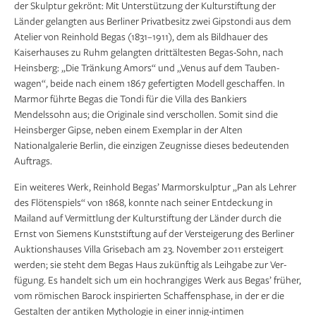
der Skulptur gekrönt: Mit Unterstützung der Kultur­stiftung der
Länder gelangten aus Berliner Privatbesitz zwei Gipstondi aus dem
Atelier von Reinhold Begas (1831–1911), dem als Bildhauer des
Kaiserhauses zu Ruhm gelangten drittältesten Begas-Sohn, nach
Heinsberg: „Die Tränkung Amors“ und „Venus auf dem Tauben­
wagen“, beide nach einem 1867 gefertigten Modell geschaffen. In
Marmor führte Begas die Tondi für die Villa des Bankiers
Mendelssohn aus; die Originale sind verschollen. Somit sind die
Heinsberger Gipse, neben einem Exemplar in der Alten
Nationalgalerie Berlin, die einzigen Zeugnisse dieses bedeutenden
Auftrags.
Ein weiteres Werk, Reinhold Begas’ Marmorskulptur „Pan als Lehrer
des Flöten­spiels“ von 1868, konnte nach seiner Entdeckung in
Mailand auf Vermitt­lung der Kulturstiftung der Länder durch die
Ernst von Siemens Kunststiftung auf der Ver­steigerung des Berliner
Auktionshauses Villa Grisebach am 23. November 2011 er­steigert
werden; sie steht dem Begas Haus zu­künftig als Leihgabe zur Ver­
fügung. Es handelt sich um ein hochrangiges Werk aus Begas’ früher,
vom römischen Barock inspirierten Schaffensphase, in der er die
Gestalten der antiken Mythologie in einer innig-intimen