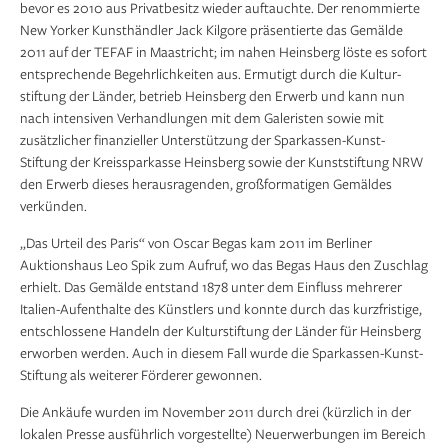
bevor es 2010 aus Privatbesitz wieder auftauchte. Der renommierte
New Yorker Kunsthändler Jack Kilgore prä­sentierte das Gemälde
2011 auf der TEFAF in Maastricht; im nahen Heinsberg löste es sofort
entsprechende Begehrlichkeiten aus. Ermutigt durch die Kultur­
stiftung der Länder, betrieb Heinsberg den Erwerb und kann nun
nach intensiven Verhand­lungen mit dem Galeristen sowie mit
zusätzlicher finanzieller Unter­stützung der Sparkassen-Kunst-
Stiftung der Kreissparkasse Heinsberg sowie der Kunststiftung NRW
den Erwerb dieses herausragenden, großformatigen Gemäldes
verkünden.
„Das Urteil des Paris“ von Oscar Begas kam 2011 im Berliner
Auktionshaus Leo Spik zum Aufruf, wo das Begas Haus den Zuschlag
erhielt. Das Gemälde entstand 1878 unter dem Einfluss mehrerer
Italien-Aufenthalte des Künstlers und konnte durch das kurzfristige,
entschlossene Handeln der Kulturstiftung der Länder für Heinsberg
erworben werden. Auch in diesem Fall wurde die Sparkassen-Kunst-
Stiftung als weiterer Förderer gewonnen.
Die Ankäufe wurden im November 2011 durch drei (kürzlich in der
lokalen Presse ausführlich vorgestellte) Neuerwerbungen im Bereich