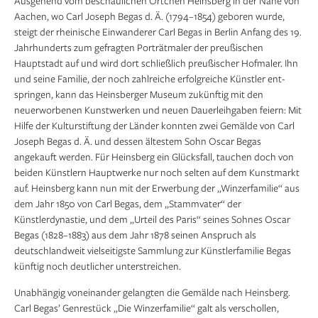
Ausgehend vom beschaulichen Örtchen Heinsberg in der Nähe von
Aachen, wo Carl Joseph Begas d. Ä. (1794–1854) geboren wurde,
steigt der rheinische Ein­wanderer Carl Begas in Berlin Anfang des 19.
Jahrhunderts zum gefragten Porträt­maler der preußischen
Hauptstadt auf und wird dort schließlich preußischer Hof­maler. Ihn
und seine Familie, der noch zahlreiche erfolgreiche Künstler ent­
springen, kann das Heinsberger Museum zukünftig mit den
neuerworbenen Kunst­werken und neuen Dauerleihgaben feiern: Mit
Hilfe der Kulturstiftung der Länder konnten zwei Gemälde von Carl
Joseph Begas d. Ä. und dessen ältestem Sohn Oscar Begas
angekauft werden. Für Heinsberg ein Glücksfall, tauchen doch von
beiden Künstlern Hauptwerke nur noch selten auf dem Kunstmarkt
auf. Heinsberg kann nun mit der Erwerbung der „Winzerfamilie“ aus
dem Jahr 1850 von Carl Begas, dem „Stammvater“ der
Künstlerdynastie, und dem „Urteil des Paris“ seines Sohnes Oscar
Begas (1828–1883) aus dem Jahr 1878 seinen Anspruch als
deutschlandweit vielseitigste Sammlung zur Künstlerfamilie Begas
künftig noch deutlicher unterstreichen.
Unabhängig voneinander gelangten die Gemälde nach Heinsberg.
Carl Begas’ Genrestück „Die Winzerfamilie“ galt als verschollen,