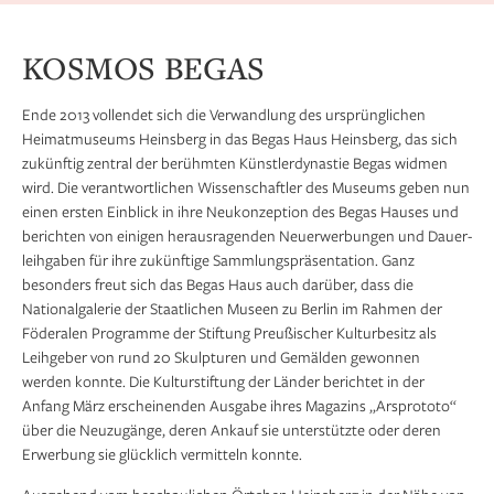
KOSMOS BEGAS
Ende 2013 vollendet sich die Verwandlung des ursprünglichen
Heimatmu­seums Heinsberg in das Begas Haus Heinsberg, das sich
zukünftig zentral der berühmten Künstlerdynastie Begas widmen
wird. Die verantwortlichen Wissen­schaftler des Museums geben nun
einen ersten Einblick in ihre Neukonzep­tion des Begas Hauses und
berichten von einigen herausragenden Neuerwerbungen und Dauer­
leihgaben für ihre zukünftige Sammlungspräsentation. Ganz
besonders freut sich das Begas Haus auch darüber, dass die
Nationalgalerie der Staatlichen Museen zu Berlin im Rahmen der
Föderalen Programme der Stiftung Preußischer Kultur­besitz als
Leihgeber von rund 20 Skulpturen und Gemälden gewonnen
werden konnte. Die Kulturstiftung der Länder berichtet in der
Anfang März erscheinenden Aus­gabe ihres Magazins „Arsprototo“
über die Neuzugänge, deren Ankauf sie unterstützte oder deren
Erwerbung sie glücklich vermitteln konnte.