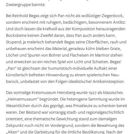
Zweiergruppe bannte.
Bei Reinhold Begas zeigt sich Pan nicht als wollüstiger Ziegenbock,
sondern er­scheint mit ruhigem, bedächtigem, besonnenem Antlitz:
Und doch lassen die kraftvoll aus der Komposition herausragenden
Bocksbeine keinen Zweifel daran, dass Pan auch an­ders kann.
Stupend, ja malerisch behandelt Begas seine Ober­flächen, rauh und
un­behauen erscheint das Material, geradezu kühn bleiben Grate,
Löcher und Spu­ren von Bohrer und Flacheisen im Marmor stehen
und erwecken so ein reiches Spiel von Licht und Schatten. Begas’
„Pan“ ist gleichsam der humoristisch-individuelle Auftakt einer
künstlerisch befreiten Hinwendung zu einem spielerischen Neu­
barock, unbelastet von den Folgen idealistischer Antikenrezeption.
Das vormalige Kreismuseum Heinsberg wurde 1927 als klassisches
„Heimatmu­seum“ begründet. Die heterogene Sammlung wurde im
Wesentlichen durch das geprägt, was Privatleute zu schenken bereit
waren. Der Bestand war vorrangig stadt- und regionalgeschichtlich
orientiert, eine thematische Gewichtung stand zum damaligen
Zeitpunkt noch nicht im Vordergrund, sondern die Bewahrung des
„Alten“ und die Darbietung für die örtliche Bevölkerung. Nach der