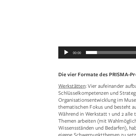
00:00
Die vier Formate des PRISMA-P
Werkstätten
: Vier aufeinander auf
Schlüsselkompetenzen und Strategie
Organisationsentwicklung im Muse
thematischen Fokus und besteht au
Während in Werkstatt 1 und 2 all
Themen arbeiten (mit Wahlmöglichk
Wissensständen und Bedarfen), hab
eigene Schwerpunktthemen zu setze