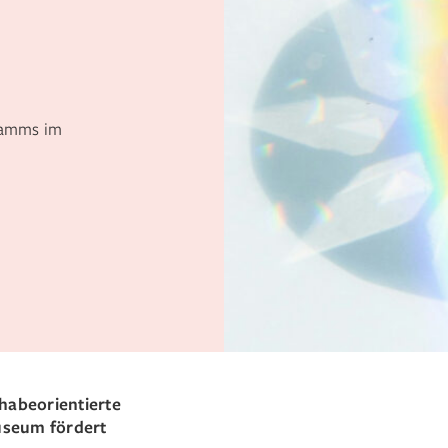
ramms im
lhabeorientierte
useum fördert