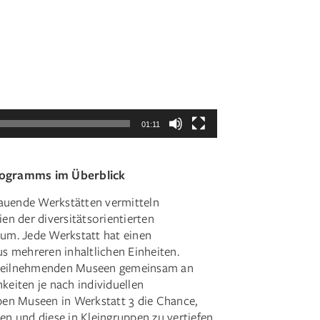
01:11
rogramms im Überblick
bauende Werkstätten vermitteln
n der diversitätsorientierten
um. Jede Werkstatt hat einen
s mehreren inhaltlichen Einheiten.
e teilnehmenden Museen gemeinsam an
eiten je nach individuellen
en Museen in Werkstatt 3 die Chance,
n und diese in Kleingruppen zu vertiefen.