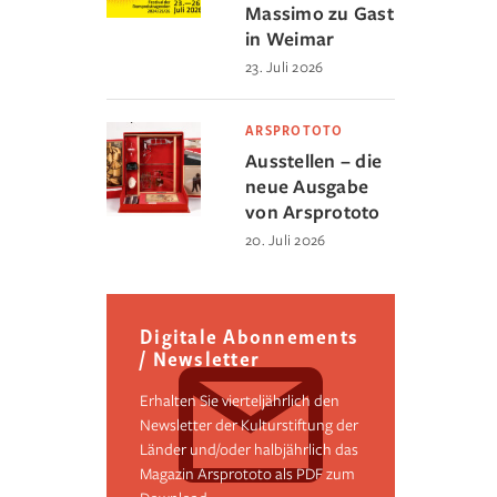
Massimo zu Gast
in Weimar
23. Juli 2026
ARSPROTOTO
Ausstellen – die
neue Ausgabe
von Arsprototo
20. Juli 2026
Digitale Abonnements
/ Newsletter
Erhalten Sie vierteljährlich den
Newsletter der Kulturstiftung der
Länder und/oder halbjährlich das
Magazin Arsprototo als PDF zum