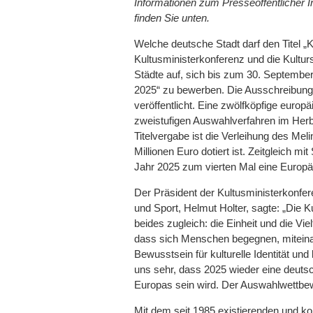
Informationen zum Presseöffentlicher In
finden Sie unten.
Welche deutsche Stadt darf den Titel „
Kultusministerkonferenz und die Kulturs
Städte auf, sich bis zum 30. September
2025“ zu bewerben. Die Ausschreibung
veröffentlicht. Eine zwölfköpfige euro
zweistufigen Auswahlverfahren im Herbs
Titelvergabe ist die Verleihung des Mel
Millionen Euro dotiert ist. Zeitgleich mi
Jahr 2025 zum vierten Mal eine Europäi
Der Präsident der Kultusministerkonfer
und Sport, Helmut Holter, sagte: „Die 
beides zugleich: die Einheit und die Vie
dass sich Menschen begegnen, mitei
Bewusstsein für kulturelle Identität und
uns sehr, dass 2025 wieder eine deutsc
Europas sein wird. Der Auswahlwettbewe
Mit dem seit 1985 existierenden und ko