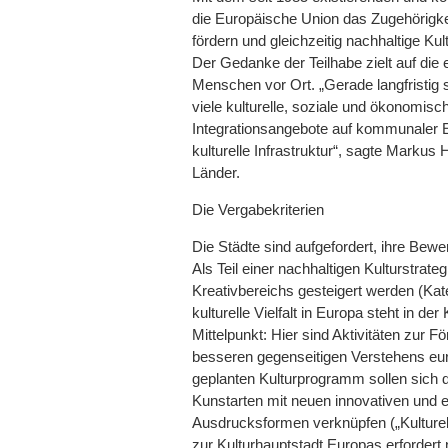
die Europäische Union das Zugehörigk
fördern und gleichzeitig nachhaltige Kul
Der Gedanke der Teilhabe zielt auf di
Menschen vor Ort. „Gerade langfristig s
viele kulturelle, soziale und ökonomisch
Integrationsangebote auf kommunaler 
kulturelle Infrastruktur“, sagte Markus H
Länder.
Die Vergabekriterien
Die Städte sind aufgefordert, ihre Bew
Als Teil einer nachhaltigen Kulturstrateg
Kreativbereichs gesteigert werden (Kate
kulturelle Vielfalt in Europa steht in d
Mittelpunkt: Hier sind Aktivitäten zur F
besseren gegenseitigen Verstehens eur
geplanten Kulturprogramm sollen sich da
Kunstarten mit neuen innovativen und e
Ausdrucksformen verknüpfen („Kulturell
zur Kulturhauptstadt Europas erfordert 