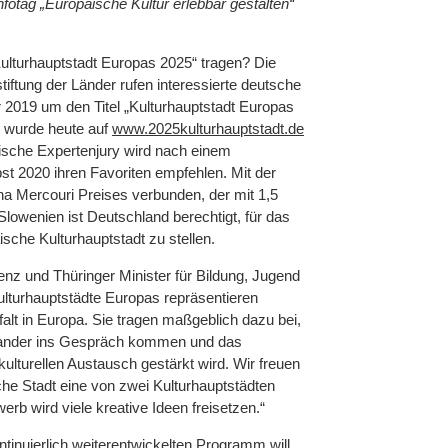
fotag „Europäische Kultur erlebbar gestalten“
Kulturhauptstadt Europas 2025“ tragen? Die
tiftung der Länder rufen interessierte deutsche
 2019 um den Titel „Kulturhauptstadt Europas
 wurde heute auf
www.2025kulturhauptstadt.de
päische Expertenjury wird nach einem
t 2020 ihren Favoriten empfehlen. Mit der
ina Mercouri Preises verbunden, der mit 1,5
t Slowenien ist Deutschland berechtigt, für das
sche Kulturhauptstadt zu stellen.
enz und Thüringer Minister für Bildung, Jugend
Kulturhauptstädte Europas repräsentieren
lfalt in Europa. Sie tragen maßgeblich dazu bei,
nander ins Gespräch kommen und das
 kulturellen Austausch gestärkt wird. Wir freuen
he Stadt eine von zwei Kulturhauptstädten
rb wird viele kreative Ideen freisetzen.“
ntinuierlich weiterentwickelten Programm will