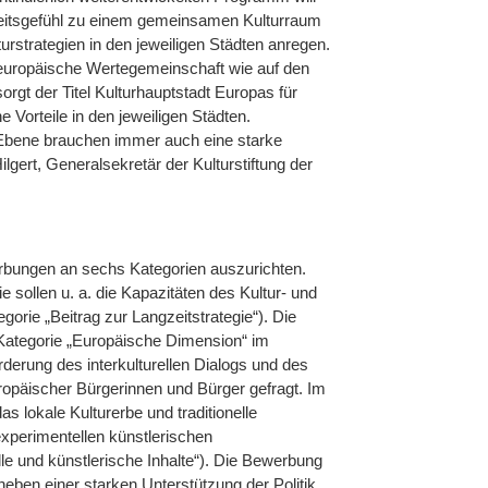
eitsgefühl zu einem gemeinsamen Kulturraum
turstrategien in den jeweiligen Städten anregen.
e europäische Wertegemeinschaft wie auf den
orgt der Titel Kulturhauptstadt Europas für
e Vorteile in den jeweiligen Städten.
Ebene brauchen immer auch eine starke
ilgert, Generalsekretär der Kulturstiftung der
erbungen an sechs Kategorien auszurichten.
ie sollen u. a. die Kapazitäten des Kultur- und
gorie „Beitrag zur Langzeitstrategie“). Die
er Kategorie „Europäische Dimension“ im
örderung des interkulturellen Dialogs und des
opäischer Bürgerinnen und Bürger gefragt. Im
s lokale Kulturerbe und traditionelle
xperimentellen künstlerischen
e und künstlerische Inhalte“). Die Bewerbung
neben einer starken Unterstützung der Politik