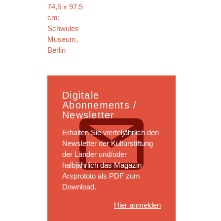
Digitale
Abonnements /
Newsletter
Erhalten Sie vierteljährlich den
Newsletter der Kulturstiftung
der Länder und/oder
halbjährlich das Magazin
Arsprototo als PDF zum
Download.
Hier anmelden