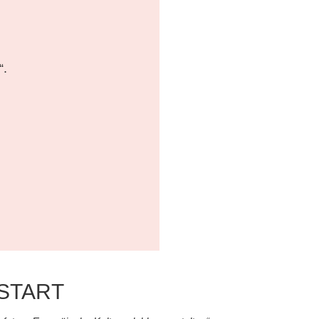
e
“.
START