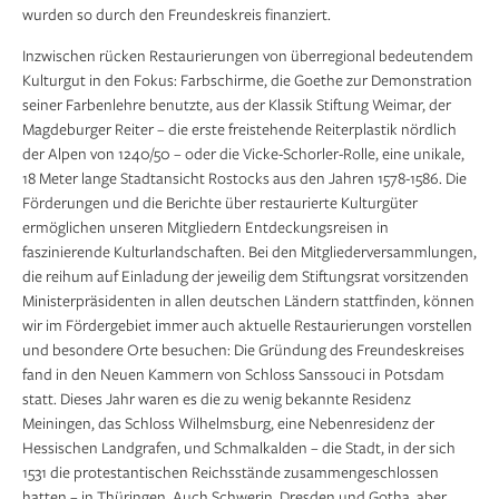
wurden so durch den Freundeskreis finanziert.
Inzwischen rücken Restaurierungen von überregional bedeutendem
Kulturgut in den Fokus: Farbschirme, die Goethe zur Demonstration
seiner Farbenlehre benutzte, aus der Klassik Stiftung Weimar, der
Magdeburger Reiter – die erste freistehende Reiterplastik nördlich
der Alpen von 1240/50 – oder die Vicke-Schorler-Rolle, eine unikale,
18 Meter lange Stadtansicht Rostocks aus den Jahren 1578-1586. Die
Förderungen und die Berichte über restaurierte Kulturgüter
ermöglichen unseren Mitgliedern Entdeckungsreisen in
faszinierende Kulturlandschaften. Bei den Mitgliederversammlungen,
die reihum auf Einladung der jeweilig dem Stiftungsrat vorsitzenden
Ministerpräsidenten in allen deutschen Ländern stattfinden, können
wir im Fördergebiet immer auch aktuelle Restaurierungen vorstellen
und besondere Orte besuchen: Die Gründung des Freundeskreises
fand in den Neuen Kammern von Schloss Sanssouci in Potsdam
statt. Dieses Jahr waren es die zu wenig bekannte Residenz
Meiningen, das Schloss Wilhelmsburg, eine Nebenresidenz der
Hessischen Landgrafen, und Schmalkalden – die Stadt, in der sich
1531 die protestantischen Reichsstände zusammengeschlossen
hatten – in Thüringen. Auch Schwerin, Dresden und Gotha, aber