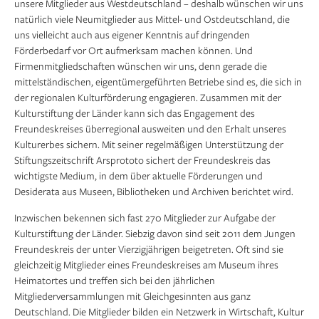
unsere Mitglieder aus Westdeutschland – deshalb wünschen wir uns
natürlich viele Neumitglieder aus Mittel- und Ostdeutschland, die
Johann Wolfgang von Goethe, Schirm zur
1/3
uns vielleicht auch aus eigener Kenntnis auf dringenden
Farbenlehre, 1791/92 oder 1805/06, Höhe 72,2 cm;
Förderbedarf vor Ort aufmerksam machen können. Und
Klassik Stiftung Weimar
Firmenmitgliedschaften wünschen wir uns, denn gerade die
mittelständischen, eigentümergeführten Betriebe sind es, die sich in
der regionalen Kulturförderung engagieren. Zusammen mit der
Magdeburger Reiter, um 1240–1250;
1/3
Kulturstiftung der Länder kann sich das Engagement des
Kulturhistorisches Museum Magdeburg
Freundeskreises überregional ausweiten und den Erhalt unseres
Kulturerbes sichern. Mit seiner regelmäßigen Unterstützung der
Stiftungszeitschrift Arsprototo sichert der Freundeskreis das
wichtigste Medium, in dem über aktuelle Förderungen und
Desiderata aus Museen, Bibliotheken und Archiven berichtet wird.
Inzwischen bekennen sich fast 270 Mitglieder zur Aufgabe der
Kulturstiftung der Länder. Siebzig davon sind seit 2011 dem Jungen
Freundeskreis der unter Vierzigjährigen beigetreten. Oft sind sie
gleichzeitig Mitglieder eines Freundeskreises am Museum ihres
Heimatortes und treffen sich bei den jährlichen
Mitgliederversammlungen mit Gleichgesinnten aus ganz
Deutschland. Die Mitglieder bilden ein Netzwerk in Wirtschaft, Kultur