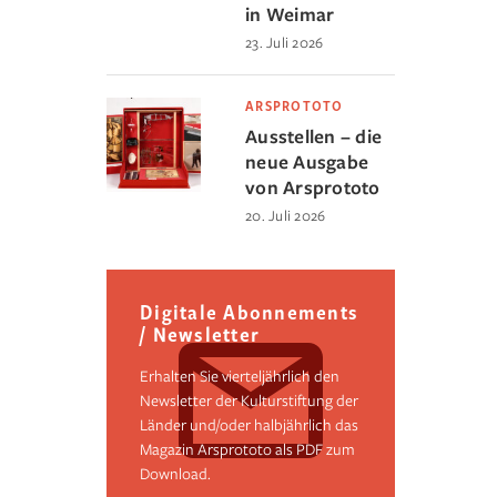
in Weimar
23. Juli 2026
ARSPROTOTO
Ausstellen – die
neue Ausgabe
von Arsprototo
20. Juli 2026
Digitale Abonnements
/ Newsletter
Erhalten Sie vierteljährlich den
Newsletter der Kulturstiftung der
Länder und/oder halbjährlich das
Magazin Arsprototo als PDF zum
Download.