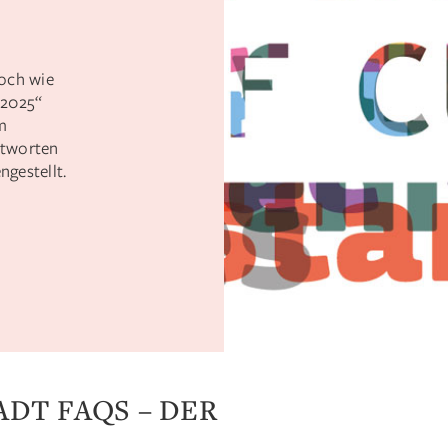
Doch wie
 2025“
m
ntworten
gestellt.
DT FAQS – DER