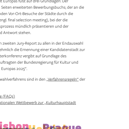
t Europas fußt auf drei Grundlagen: Der
 Seiten erweiterten Bewerbungsbuchs; der an die
en Vor-Ort-Besuche der Städte durch die
l. final selection meeting), bei der die
sprozess mündlich präsentieren und der
d Antwort stehen.
en zweiten Jury-Report zu allen in der Endauswahl
nehmlich die Ernennung einer Kandidatenstadt zur
terkonferenz vergibt auf Grundlage des
ftragten der Bundesregierung für Kultur und
t Europas 2025“.
wahlverfahrens sind in den
„Verfahrensregeln“
der
de (FAQs)
ationalen Wettbewerb zur „Kulturhauptstadt