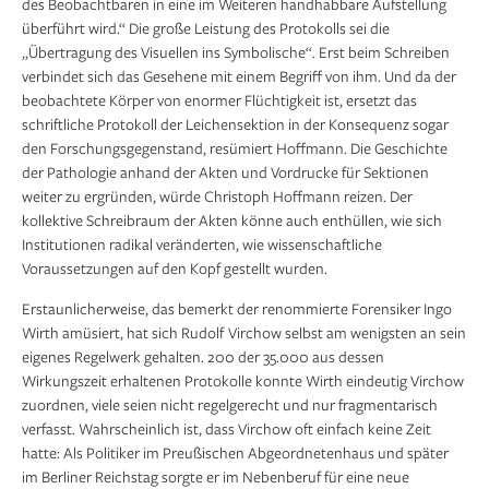
des Beobachtbaren in eine im Weiteren handhabbare Aufstellung
überführt wird.“ Die große Leistung des Protokolls sei die
„Übertragung des Visuellen ins Symbolische“. Erst beim Schreiben
verbindet sich das Gesehene mit einem Begriff von ihm. Und da der
beobachtete Körper von enormer Flüchtigkeit ist, ersetzt das
schriftliche Protokoll der Leichensektion in der Konsequenz sogar
den Forschungsgegenstand, resümiert Hoffmann. Die Geschichte
der Pathologie anhand der Akten und Vordrucke für Sek­tionen
weiter zu ergründen, würde Christoph Hoffmann reizen. Der
kollektive Schreibraum der Akten könne auch enthüllen, wie sich
Institutionen radikal veränderten, wie wissenschaftliche
Voraussetzungen auf den Kopf gestellt wurden.
Erstaunlicherweise, das bemerkt der renommierte Forensiker Ingo
Wirth amüsiert, hat sich Rudolf Virchow selbst am wenigsten an sein
eigenes Regelwerk gehalten. 200 der 35.000 aus dessen
Wirkungszeit erhaltenen Protokolle konnte Wirth eindeutig Virchow
zuordnen, viele seien nicht regelgerecht und nur fragmentarisch
verfasst. Wahrscheinlich ist, dass Virchow oft einfach keine Zeit
hatte: Als Politiker im Preußischen Abgeordnetenhaus und später
im Berliner Reichstag sorgte er im Nebenberuf für eine neue