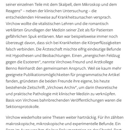
seiner einzelnen Teile mit dem Skalpell, dem Mikroskop und dem
Reagens“ – neben der klinischen Untersuchung – die
entscheidenden Hinweise auf Krankheitsursachen versprach.
Virchow wollte die vitalistischen Lehren und die romantisch
verklärten Grundlagen der Medizin seiner Zeit als für Patienten
gefährlichen Spuk ent­larven. Man war beispielsweise immer noch
überzeugt davon, dass sich bei Krankheiten die Körperflüssig­keiten
falsch verbinden. Die Ärzteschaft mischte eifrig eindeutige Befunde
mit Hypothesen und Beobachtungen. Einen „energischen Feldzug
gegen die Esoteren“, nannte Virchows Freund und Arztkollege
Benno Reinhardt den gemeinsamen Anspruch. Weil sie kaum mehr
geeignete Publikationsmöglichkeiten für programma­tische Artikel
fanden, gründeten die beiden Freunde ihre eigene, bis heute
bestehende Zeitschrift „Virchows Archiv“, um darin theoretische
und praktische Patho­logie mit klinischer Medizin zu verknüpfen.
Basis von Virchows bahn­brechenden Veröffentlichungen waren die
Sektionsprotokolle.
Virchow wiederholte seine Thesen weiter hart­näckig. Für ihn zählten
makroskopische, mikroskopische und experimentelle Befunde. Ein
Dorn im Auge war ihm die laxe Dokumentation an der Charité. Dort