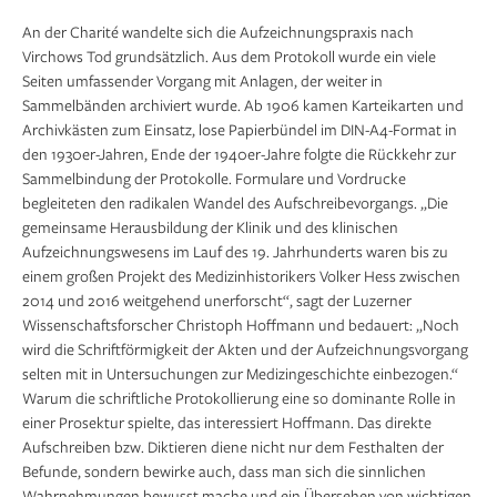
An der Charité wandelte sich die Aufzeichnungspraxis nach
Virchows Tod grundsätzlich. Aus dem Protokoll wurde ein viele
Seiten umfassender Vorgang mit Anlagen, der weiter in
Sammelbänden archiviert wurde. Ab 1906 kamen Karteikarten und
Archivkästen zum Einsatz, lose Papierbündel im DIN-A4-Format in
den 1930er-Jahren, Ende der 1940er-Jahre folgte die Rückkehr zur
Sammelbindung der Protokolle. Formulare und Vordrucke
begleiteten den radikalen Wandel des Aufschreibevorgangs. „Die
gemeinsame Heraus­bildung der Klinik und des klinischen
Aufzeichnungs­wesens im Lauf des 19. Jahrhunderts waren bis zu
einem großen Projekt des Medizinhistorikers Volker Hess zwischen
2014 und 2016 weitgehend unerforscht“, sagt der Luzerner
Wissenschaftsforscher Christoph Hoffmann und bedauert: „Noch
wird die Schriftförmigkeit der Akten und der Aufzeichnungs­vorgang
selten mit in Untersuchungen zur Medizin­geschichte einbezogen.“
Warum die schriftliche Protokollierung eine so dominante Rolle in
einer Prosektur spielte, das interessiert Hoffmann. Das direkte
Aufschreiben bzw. Diktieren diene nicht nur dem Festhalten der
Befunde, sondern bewirke auch, dass man sich die sinnlichen
Wahrnehmungen bewusst mache und ein Übersehen von wichtigen