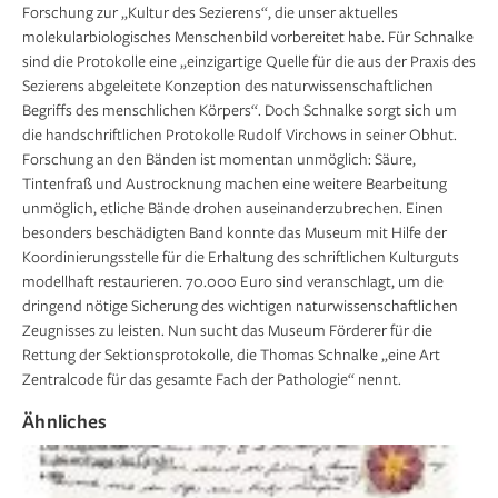
Forschung zur „Kultur des Sezierens“, die unser aktuelles
molekularbiologisches Menschenbild vorbereitet habe. Für Schnalke
sind die Protokolle eine „einzigartige Quelle für die aus der Praxis des
Sezierens abgeleitete Konzeption des naturwissenschaftlichen
Begriffs des menschlichen Körpers“. Doch Schnalke sorgt sich um
die handschriftlichen Protokolle Rudolf Virchows in seiner Obhut.
Das gespaltene Blatt kann nun aus dem Inneren
1/4
Modellhaft wird der am schwersten beschädigte
1/4
Forschung an den Bänden ist momentan unmöglich: Säure,
heraus stabi­lisiert werden. Mit geeigneten
Band von Rudolf Virchows Sektionsprotokollen
Tintenfraß und Austrocknung machen eine weitere Bearbeitung
Fasermaterialien werden Fehlstellen ergänzt und
restauriert: Auf die restaurierungsbedürftigen
unmöglich, etliche Bände drohen auseinanderzubrechen. Einen
Risse geschlossen sowie neue Randbe­reiche
Objekte werden doppelseitig mit Klebstoff
besonders beschädigten Band konnte das Museum mit Hilfe der
gebildet. Ein anschließend aufgebrachtes
beschichtete Trägerpapiere aufgebracht. Der
Koordinierungsstelle für die Erhaltung des schriftlichen Kulturguts
Japanpapier garantiert zusätzliche Stabilität der
Klebstoff verbindet sich mit dem Original und
modellhaft restaurieren. 70.000 Euro sind veranschlagt, um die
durch Säureprozesse abgebauten Blatt- und
ermöglicht so mithilfe der Träger­papiere das
dringend nötige Sicherung des wichtigen naturwissenschaftlichen
Faserstruktur. (Bild 1 –4) In Spülbädern werden der
Trennen der Fasern (Spalten) im Querschnitt des
Zeugnisses zu leisten. Nun sucht das Museum Förderer für die
Klebstoff des Trägerpapiers sowie gelöste
Blattgefüges (Bild 1– 8). Das gespaltene Blatt kann
Rettung der Sektionsprotokolle, die Thomas Schnalke „eine Art
Schmutzpartikel und Säuren herausgespült. Die
nun aus dem Inneren heraus stabi­lisiert werden.
Zentralcode für das gesamte Fach der Pathologie“ nennt.
nun losen Trägerpapiere werden wieder abgelöst
Mit geeigneten Fasermaterialien werden Fehlstellen
und das Blatt zwischen Pressmaterialien
Ähnliches
ergänzt und Risse geschlossen sowie neue Randbe­
kontrolliert, getrocknet und geglättet. (Bild 5 –7) Die
reiche gebildet. Ein anschließend aufgebrachtes
getrockneten Blätter werden entsprechend ihrer
Japanpapier garantiert zusätzliche Stabilität der
Reihenfolge geordnet, gefalzt, zu Lagen gebildet
durch Säureprozesse abgebauten Blatt- und