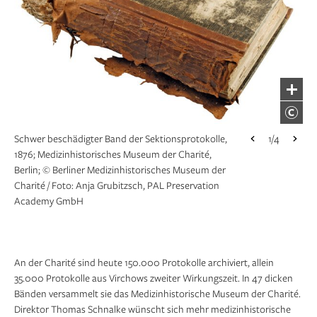
Wieder nutzbar: der restaurierte Band der
1/4
Schwer beschädigter Band der Sektionsprotokolle,
1/4
Sektionsprotokolle von 1876; © Fotos: Anja
1876; Medizinhistorisches Museum der Charité,
Grubitzsch, PAL Preservation Academy GmbH
Berlin; © Berliner Medizinhistorisches Museum der
Leipzig
Charité / Foto: Anja Grubitzsch, PAL Preservation
Academy GmbH
An der Charité sind heute 150.000 Protokolle archiviert, allein
35.000 Protokolle aus Virchows zweiter Wirkungszeit. In 47 dicken
Bänden versammelt sie das Medizinhistorische Museum der Charité.
Direktor Thomas Schnalke wünscht sich mehr medizinhistorische