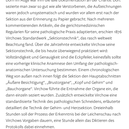
sezierte man zwar so gut wie alle Verstorbenen, die Aufzeichnungen
waren jedoch unsystematisch und wurden vor allem erst nach der
Sektion aus der Erinnerung zu Papier gebracht. Nach mehreren
kommentierenden Artikeln, die die gerichtsmedizinischen
Regularien für seine pathologische Praxis adaptierten, erschien 1876
Virchows Standardwerk „Sektionstechnik“, das rasch weltweit
Beachtung fand. Über die Jahrzehnte entwickelte Virchow seine
Sektionstechnik, die bis heute überwiegend praktiziert wird:
Vollständigkeit und Genauigkeit sind die Eckpfeiler, keinesfalls sollte
eine vorherige klinische Anamnese den Umfang der pathologisch-
anatomischen Untersuchung bestimmen. Einem chronologischen
Weg von außen nach innen folgt die Sektion den Hauptabschnitten
„Äußere Besichtigung“, „Brustorgane“, „Kopf und Gehirn“ und
„Bauchorgane“. Virchow führte die Entnahme der Organe ein, die
dann einzeln seziert wurden. Zusätzlich entwickelte Virchow eine
standardisierte Technik des pathologischen Schneidens, erläuterte
detailliert die Technik der Gehirn- und Herzsektion. Dreieinhalb
Stunden soll der Prozess der Erkenntnis bei der Leichenschau nach
Virchows Vor­gaben dauern, eine Stunde allein das Diktieren des
Protokolls dabei einnehmen.