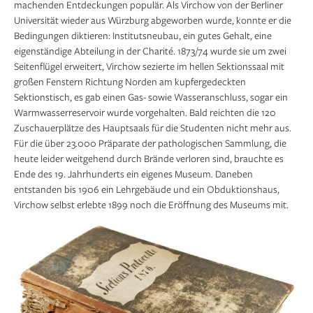
machenden Entdeckungen populär. Als Virchow von der Berliner
Universität wieder aus Würzburg abgeworben wurde, konnte er die
Bedingungen diktieren: Institutsneubau, ein gutes Gehalt, eine
eigenständige Abteilung in der Charité. 1873/74 wurde sie um zwei
Seitenflügel erweitert, Virchow sezierte im hellen Sektionssaal mit
großen Fenstern Richtung Norden am kupfergedeckten
Sektionstisch, es gab einen Gas- sowie Wasseranschluss, sogar ein
Warmwasser­reservoir wurde vorgehalten. Bald reichten die 120
Zuschauerplätze des Hauptsaals für die Studenten nicht mehr aus.
Für die über 23.000 Präparate der patholo­gischen Sammlung, die
heute leider weitgehend durch Brände verloren sind, brauchte es
Ende des 19. Jahrhunderts ein eigenes Museum. Daneben
entstanden bis 1906 ein Lehrgebäude und ein Obduktionshaus,
Virchow selbst erlebte 1899 noch die Eröffnung des Museums mit.