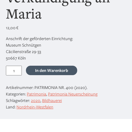
Maria
12,00
€
Anschrift der geförderten Einrichtung:
Museum Schnütgen
Cäcilienstraße 29-33
50667 Köln
Zwei
In den Warenkorb
Alabasterreliefs
mit
Artikelnummer:
PATRIMONIA NR. 400 (2020)
.
der
Kategorien:
Patrimonia
,
Patrimonia Neuerscheinung
Verkündigung
Schlagwörter:
2020
,
Bildhauerei
an
Land:
Nordrhein-Westfalen
Maria
Menge