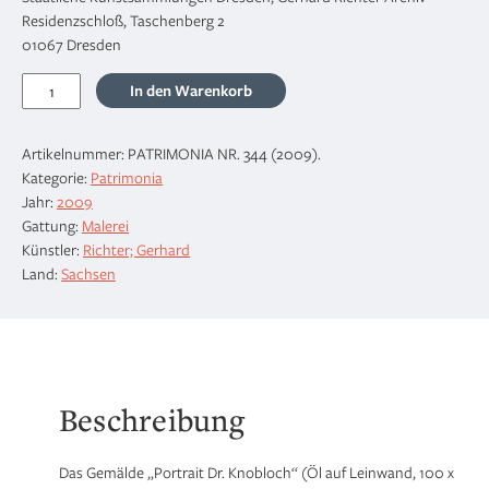
Residenzschloß, Taschenberg 2
01067 Dresden
Portrait
In den Warenkorb
Dr.
Knobloch,
Artikelnummer:
PATRIMONIA NR. 344 (2009)
.
1964
Kategorie:
Patrimonia
Menge
Jahr:
2009
Gattung:
Malerei
Künstler:
Richter; Gerhard
Land:
Sachsen
Beschreibung
Das Gemälde „Portrait Dr. Knobloch“ (Öl auf Leinwand, 100 x