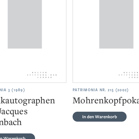
IA 3 (1989)
PATRIMONIA NR. 215 (2002)
kautographen
Mohrenkopfpoka
Jacques
In den Warenkorb
nbach
en Warenkorb