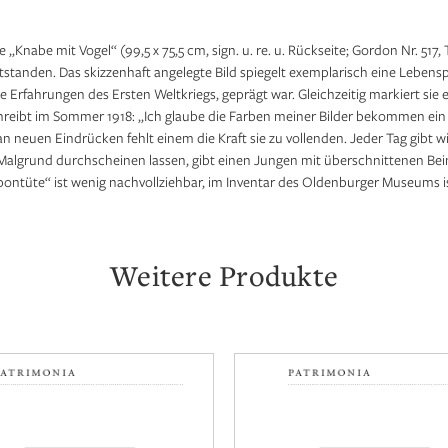
Knabe mit Vogel“ (99,5 x 75,5 cm, sign. u. re. u. Rückseite; Gordon Nr. 517, T
tstanden. Das skizzenhaft angelegte Bild spiegelt exemplarisch eine Lebens
Erfahrungen des Ersten Weltkriegs, geprägt war. Gleichzeitig markiert sie e
hreibt im Sommer 1918: „Ich glaube die Farben meiner Bilder bekommen ein
an neuen Eindrücken fehlt einem die Kraft sie zu vollenden. Jeder Tag gibt 
algrund durchscheinen lassen, gibt einen Jungen mit überschnittenen Bein
ntüte“ ist wenig nachvollziehbar, im Inventar des Oldenburger Museums is
Weitere Produkte