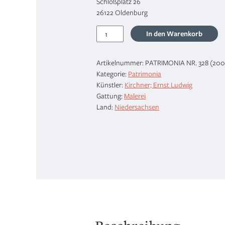
Schloßplatz 26
26122 Oldenburg
"Knabe
In den Warenkorb
mit
Vogel",
Artikelnummer:
PATRIMONIA NR. 328 (200
1918
Kategorie:
Patrimonia
Menge
Künstler:
Kirchner; Ernst Ludwig
Gattung:
Malerei
Land:
Niedersachsen