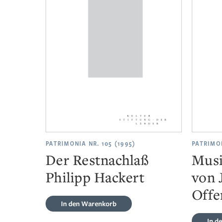
PATRIMONIA NR. 105 (1995)
PATRIMON
Der Restnachlaß
Musi
Philipp Hackert
von 
Offe
In den Warenkorb
In d