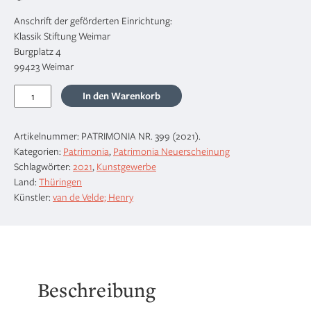
Anschrift der geförderten Einrichtung:
Klassik Stiftung Weimar
Burgplatz 4
99423 Weimar
Henry
In den Warenkorb
van
de
Artikelnummer:
PATRIMONIA NR. 399 (2021)
.
Velde:
Kategorien:
Patrimonia
,
Patrimonia Neuerscheinung
Die
Schlagwörter:
2021
,
Kunstgewerbe
Sammlung
Land:
Thüringen
Reuter
Künstler:
van de Velde; Henry
Menge
Beschreibung