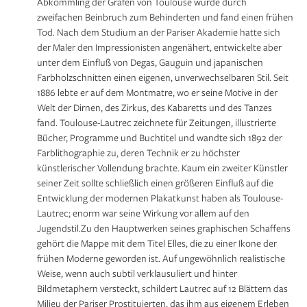
Abkömmling der Grafen von Toulouse wurde durch
zweifachen Beinbruch zum Behinderten und fand einen frühen
Tod. Nach dem Studium an der Pariser Akademie hatte sich
der Maler den Impressionisten angenähert, entwickelte aber
unter dem Einfluß von Degas, Gauguin und japanischen
Farbholzschnitten einen eigenen, unverwechselbaren Stil. Seit
1886 lebte er auf dem Montmatre, wo er seine Motive in der
Welt der Dirnen, des Zirkus, des Kabaretts und des Tanzes
fand. Toulouse-Lautrec zeichnete für Zeitungen, illustrierte
Bücher, Programme und Buchtitel und wandte sich 1892 der
Farblithographie zu, deren Technik er zu höchster
künstlerischer Vollendung brachte. Kaum ein zweiter Künstler
seiner Zeit sollte schließlich einen größeren Einfluß auf die
Entwicklung der modernen Plakatkunst haben als Toulouse-
Lautrec; enorm war seine Wirkung vor allem auf den
Jugendstil.Zu den Hauptwerken seines graphischen Schaffens
gehört die Mappe mit dem Titel Elles, die zu einer Ikone der
frühen Moderne geworden ist. Auf ungewöhnlich realistische
Weise, wenn auch subtil verklausuliert und hinter
Bildmetaphern versteckt, schildert Lautrec auf 12 Blättern das
Milieu der Pariser Prostituierten, das ihm aus eigenem Erleben