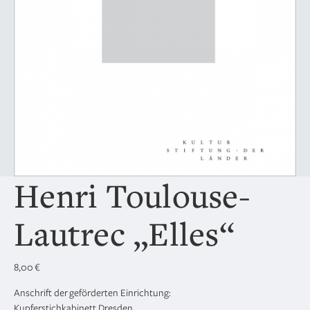
Henri Toulouse-
Lautrec „Elles“
8,00
€
Anschrift der geförderten Einrichtung:
Kupferstichkabinett Dresden