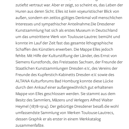
zutiefst vertraut war. Aber er zeigt, so scheint es, das Leben der
Huren aus deren Sicht. Elles ist kein voyeuristischer Blick von
außen, sondern ein zeitlos gültiges Denkmal voll menschlichen
Interesses und sympathischer Anteilnahme.Die Dresdener
Kunstsammlung hat sich als erstes Museum in Deutschland
um das umstrittene Werk von Toulouse-Lautrec bemüht und
konnte im Lauf der Zeit fast das gesamte lithographische
Schaffen des Künstlers erwerben. Die Mappe Elles jedoch
fehlte. Mit Hilfe der Kulturstiftung der Länder, des Ernst von
Siemens Kunstfonds, des Freistaates Sachsen, der Freunde der
Staatlichen Kunstsammlungen Dresden e.V., des Vereins der
Freunde des Kupferstich-Kabinetts Dresden e.V. sowie des
ALTANA Kulturforums Bad Homburg konnte diese Lücke
durch den Ankauf einer außergewöhnlich gut erhaltenen
Mappe von Elles geschlossen werden. Sie stammt aus dem
Besitz des Sammlers, Mäzens und Verlegers Alfred Walter
Heymel (1878-1914). Der gebürtige Dresdener besaß die wohl
umfassendste Sammlung von Werken Toulouse-Lautrecs,
dessen Graphik er als erster in einem Werkkatalog
zusammenfaßte.