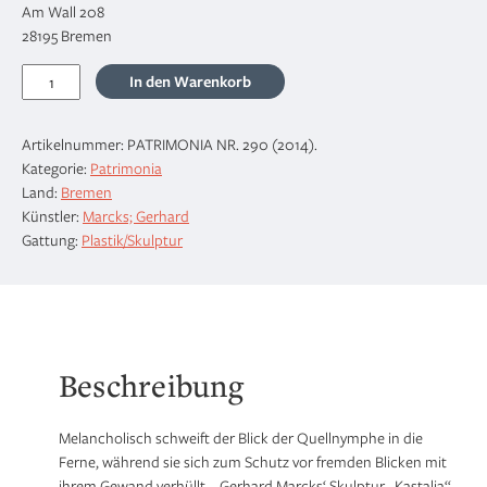
Am Wall 208
28195 Bremen
Gerhard
In den Warenkorb
Marcks,
Kastalia,
Artikelnummer:
PATRIMONIA NR. 290 (2014)
.
1930-
Kategorie:
Patrimonia
1932
Land:
Bremen
Menge
Künstler:
Marcks; Gerhard
Gattung:
Plastik/Skulptur
Beschreibung
Melancholisch schweift der Blick der Quellnymphe in die
Ferne, während sie sich zum Schutz vor fremden Blicken mit
ihrem Gewand verhüllt – Gerhard Marcks‘ Skulptur „Kastalia“