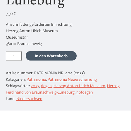
7,50
€
Anschrift der geförderten Einrichtung:
Herzog Anton Ulrich-Museum
Museumstr. 1
38100 Braunschweig
Der
In den Warenkorb
Hofdegen
Herzog
Artikelnummer:
PATRIMONIA NR. 404 (2023)
.
Ferdinands
Kategorien:
Patrimonia
,
Patrimonia Neuerscheinung
von
Schlagwörter:
2023
,
degen
,
Herzog Anton Ulrich Museum
,
Herzog
Braunschweig-
Ferdinand von Braunschweig-Lüneburg
,
hofdegen
Lüneburg
Land:
Niedersachsen
Menge