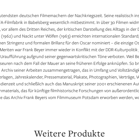
utendsten deutschen Filmemachern der Nachkriegszeit. Seine realistisch ins
A-Filmfabrik in Babelsberg wesentlich mitbestimmt. In über 30 Filmen widm
vor allem des Dritten Reiches, der kritischen Darstellung des Alltags in 
r (1962) und Nackt unter Wölfen (1963) erreichten internationalen Standa
en Stringenz und formalen Brillanz für den Oscar nominiert – die einzige Os
 Meriten war Frank Beyer immer wieder in Konflikt mit der DDR-Kulturpolitik
raufführung aufgrund seiner gegenwartskritischen Töne verboten. Weil Bey
seuren nach dem Fall der Mauer an seine früheren Erfolge anknüpfen. So br
 Archiv seiner Arbeiten zusammengetragen, das in Umfang und Vollständigke
lagen, Jahreskalender, Pressematerial, Plakate, Photographien, Verträge, 
dienzeit und schließlich auch das Manuskript seiner 2001 erschienenen Aut
aterials, das für künftige filmhistorische Forschungen von außerordentlic
 das Archiv Frank Beyers vom Filmmuseum Potsdam erworben werden, wo es
Weitere Produkte