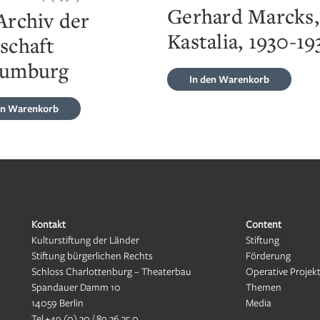
Gerhard Marcks,
Archiv der
Kastalia, 1930-19
schaft
aumburg
In den Warenkorb
en Warenkorb
Kontakt
Content
Kulturstiftung der Länder
Stiftung
Stiftung bürgerlichen Rechts
Förderung
Schloss Charlottenburg – Theaterbau
Operative Projek
Spandauer Damm 10
Themen
14059 Berlin
Media
Tel
+49 (0) 30 / 89 36 35 0