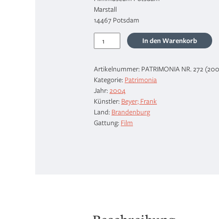
Marstall
14467 Potsdam
Das
In den Warenkorb
Archiv
des
Artikelnummer:
PATRIMONIA NR. 272 (20
Regisseurs
Kategorie:
Patrimonia
Frank
Jahr:
2004
Beyer
Künstler:
Beyer; Frank
Menge
Land:
Brandenburg
Gattung:
Film