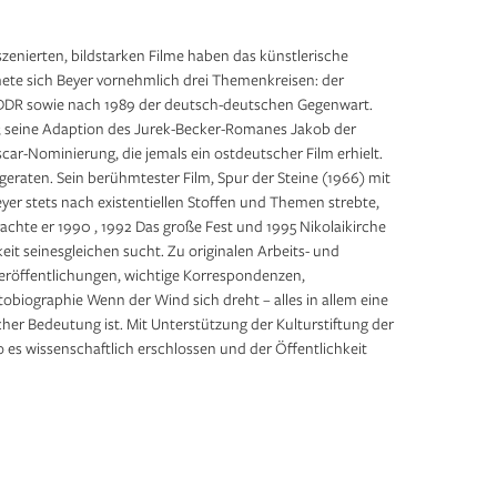
zenierten, bildstarken Filme haben das künstlerische
ete sich Beyer vornehmlich drei Themenkreisen: der
der DDR sowie nach 1989 der deutsch-deutschen Gegenwart.
rd; seine Adaption des Jurek-Becker-Romanes Jakob der
car-Nominierung, die jemals ein ostdeutscher Film erhielt.
 geraten. Sein berühmtester Film, Spur der Steine (1966) mit
er stets nach existentiellen Stoffen und Themen strebte,
achte er 1990 , 1992 Das große Fest und 1995 Nikolaikirche
it seinesgleichen sucht. Zu originalen Arbeits- und
Veröffentlichungen, wichtige Korrespondenzen,
obiographie Wenn der Wind sich dreht – alles in allem eine
her Bedeutung ist. Mit Unterstützung der Kulturstiftung der
 wissenschaftlich erschlossen und der Öffentlichkeit