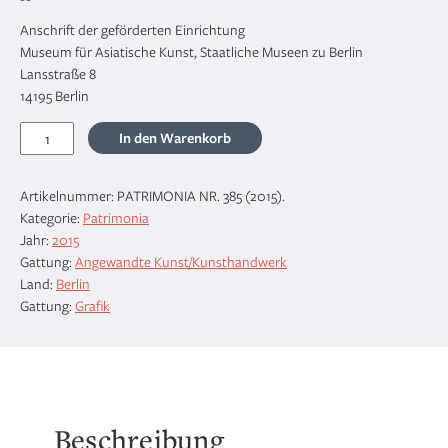
Anschrift der geförderten Einrichtung
Museum für Asiatische Kunst, Staatliche Museen zu Berlin
Lansstraße 8
14195 Berlin
Asiatische
In den Warenkorb
Kunst
aus
Artikelnummer:
PATRIMONIA NR. 385 (2015)
.
der
Kategorie:
Patrimonia
Sammlung
Jahr:
2015
Klaus
Gattung:
Angewandte Kunst/Kunsthandwerk
F.
Land:
Berlin
Naumann
Gattung:
Grafik
Menge
Beschreibung