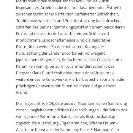
Meisterwerke der ostasiatischen Lack- und Malkunst.
Insgesamt 29 Arbeiten, die mit ihrer faszinierenden Ästhetik
zwischen technischer Perfektion, verfeinerter Schlichtheit,
Traditionsbewusstsein und Prachtentfaltung beeindrucken,
schärfen das Berliner Sammlungsprofil mit einem besonderen
Fokus auf ostasiatische Lackarbeiten, zurückhaltend
monochrome Landschaftsmalerei und die dekorative
Bildtradition weiter. Zu den mit Unterstützung der
Kulturstiftung der Länder erworbenen, vorwiegend
japanischen Hängerollen, Stellschirmen, Lack-Objekten und
Keramiken vom 15. bis zum 19. Jahrhundert schenkt das
Ehepaar Klaus F. und Yoshie Naumann dem Museum 14
weitere erlesene Kunstwerke: Hierbei bestechen vor allem die
prächtigen Paravents mit feinen Malereien auf goldenem
Grund.
Die insgesamt 199 Objekte aus der Naumann’schen Sammlung
zieren – begleitet von präzisen Beschreibungen – die Seiten des
vorliegenden Patrimonia-Bands, der als Bestandskatalog
zugleich die Ausstellung „Tiger, Kraniche, Schöne Frauen –
Asiatische Kunst aus der Sammlung Klaus F. Naumann“ im