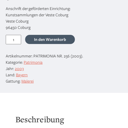
Anschrift der geförderten Einrichtung:
Kunstsammlungen der Veste Coburg
Veste Coburg
96450 Coburg
Altdeutsche
In den Warenkorb
Bilder
der
Artikelnummer:
PATRIMONIA NR. 256 (2003)
.
Sammlung
Kategorie:
Patrimonia
Georg
Jahr:
2003
Schäfer
Land:
Bayern
Menge
Gattung:
Malerei
Beschreibung