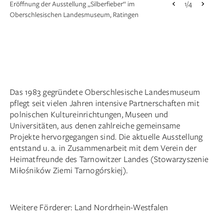
1/4
Eröffnung der Ausstellung „Silberfieber“ im
1/4
1/4
1/4
Oberschlesischen Landesmuseum, Ratingen
Das 1983 gegründete Oberschlesische Landesmuseum
pflegt seit vielen Jahren intensive Partnerschaften mit
polnischen Kultureinrichtungen, Museen und
Universitäten, aus denen zahlreiche gemeinsame
Projekte hervorgegangen sind. Die aktuelle Ausstellung
entstand u. a. in Zusammenarbeit mit dem Verein der
Heimatfreunde des Tarnowitzer Landes (Stowarzyszenie
Miłośników Ziemi Tarnogórskiej).
Weitere Förderer: Land Nordrhein-Westfalen