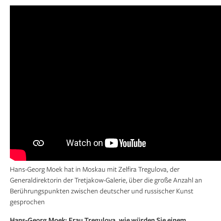
Hans-Georg Moek hat in Moskau mit Zelfira Tregulova, der
Generaldirektorin der Tretjakow-Galerie, über die große Anzahl an
Berührungspunkten zwischen deutscher und russischer Kunst
gesprochen
Hans-Georg Moek: Frau Tregulova, wie würden Sie einem