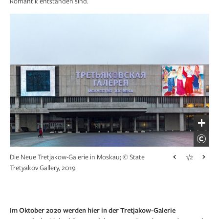
Romantik entstanden sind.
Die Neue Tretjakow-Galerie in Moskau; © State
Ansicht der Alten Tretjakow-Galerie, davor eine
1/2
1/2
Tretyakov Gallery, 2019
Statue ihres Gründers; © State Tretyakov Gallery,
2019
Im Oktober 2020 werden hier in der Tretjakow-Galerie