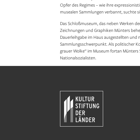
Opfer des Regimes – wie ihre expressionist
musealen Sammlungen verbannt, suchte sie 
Das Schloßmuseum, das neben Werken der 
Zeichnungen und Graphiken Münters beherb
Dauerleihgabe im Haus ausgestellten und
Sammlungsschwerpunkt. Als politischer Ko
grauer Wolke“ im Museum fortan Münters 
Nationalsozialisten.