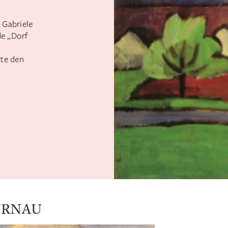
Gabriele
de „Dorf
zte den
URNAU