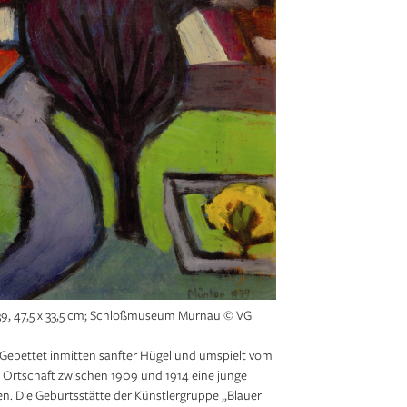
939, 47,5 x 33,5 cm; Schloßmuseum Murnau © VG
. Gebettet inmitten sanfter Hügel und umspielt vom
ie Ortschaft zwischen 1909 und 1914 eine junge
. Die Geburtsstätte der Künstlergruppe „Blauer