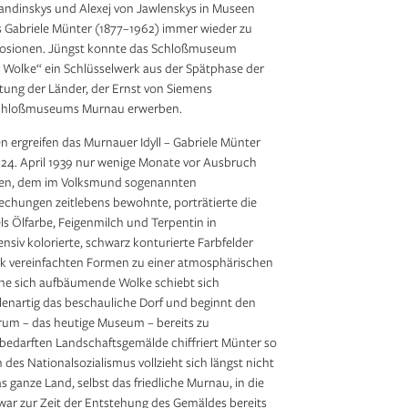
y Kandinskys und Alexej von Jawlenskys in Museen
s Gabriele Münter (1877–1962) immer wieder zu
plosionen. Jüngst konnte das Schloßmuseum
Wolke“ ein Schlüsselwerk aus der Spätphase der
ftung der Länder, der Ernst von Siemens
 Schloßmuseums Murnau erwerben.
 ergreifen das Murnauer Idyll – Gabriele Münter
 24. April 1939 nur wenige Monate vor Ausbruch
sen, dem im Volksmund sogenannten
echungen zeitlebens bewohnte, porträtierte die
ls Ölfarbe, Feigenmilch und Terpentin in
tensiv kolorierte, schwarz konturierte Farbfelder
tark vereinfachten Formen zu einer atmosphärischen
ine sich aufbäumende Wolke schiebt sich
allenartig das beschauliche Dorf und beginnt den
rum – das heutige Museum – bereits zu
nbedarften Landschaftsgemälde chiffriert Münter so
 des Nationalsozialismus vollzieht sich längst nicht
 ganze Land, selbst das friedliche Murnau, in die
 war zur Zeit der Entstehung des Gemäldes bereits