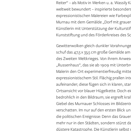
Reiter“ – als Motiv in Werken u. a. Wassil
weltweit bewundert – inspirierte besonder
expressionistischen Malereien wie Farbex
Murnau mit dem Gemälde „Dorf mit grauer 
Künstlerin mit Unterstützung der Kultursti
Kunststiftung und des Förderkreises des
Gewitterwolken gleich dunkler Vorahnungen
schuf das 47,5 x 33,5 cm große Gemälde am
des Zweiten Weltkrieges. Von ihrem Anwe
„Russenhaus“, das sie ab 1909 mit Unterbr
Malerin den Ort experimentierfreudig mitte
expressionistischem Stil. Flächig prallen in
aufeinander; diese fügen sich in klaren, s
Ortsansicht vor blauer Hügelkette. Doch e
bedrohlich in den Bildraum; sie ergreift kr
Giebel des Murnauer Schlosses im Bildzent
verschatten. Im nur auf den ersten Blick u
die politischen Ereignisse: Denn das Grauen
mehr nur in den Städten, sondern stürzt das
düstere Katastrophe. Die Künstlerin selbst