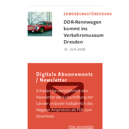
ERWERBUNGSFÖRDERUNG
DDR-Rennwagen
kommt ins
Verkehrsmuseum
Dresden
10. Juni 2026
Digitale Abonnements
/ Newsletter
Erhalten Sie vierteljährlich den
Newsletter der Kulturstiftung der
Länder und/oder halbjährlich das
Magazin Arsprototo als PDF zum
Download.
Hier anmelden