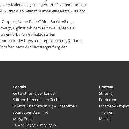
ischen Malerkollegen als „entartet“ verfemt und aus
in ihrer Wahlheimat Murnau eine letzte Zuflucht.
Gruppe „Blauer Reiter“ über 80 Gemälde,
ergt, ergänzt mit dem seit zwei Jahren als
 nun erworbenen Gemälde seinen
mmentar der Künstlerin repräsentiert „Dorf mit
Schaffen nach der Machtergreifung der
Kontakt
Content
Kulturstiftung der Länder
Stiftung
Stiftung bürgerlichen Rechts
Förderung
Schloss Charlottenburg – Theaterbau
Operative Projek
Spandauer Damm 10
Themen
14059 Berlin
Media
Tel
+49 (0) 30 / 89 36 35 0