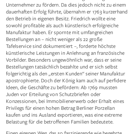
Unternehmer zu fördern. Da dies jedoch nicht zu einem
dauerhaften Erfolg führte, übernahm er 1763 kurzerhand
den Betrieb in eigenen Besitz. Friedrich wollte eine
sowohl profitable als auch künstlerisch erfolgreiche
Manufaktur haben. Er spornte mit umfangreichen
Bestellungen an – nicht weniger als 22 große
Tafelservice sind dokumentiert –, forderte höchste
künstlerische Leistungen in Anlehnung an französische
Vorbilder. Besonders ungewöhnlich war, dass er seine
Bestellungen tatsächlich bezahlte und er sich selbst
folgerichtig als den „ersten Kunden“ seiner Manufaktur
apostrophierte. Doch der König kam auch auf perfidere
Ideen, die Geschäfte zu befördern: Ab 1769 mussten
Juden vor Erteilung von Schutzbriefen oder
Konzessionen, bei Immobilien­erwerb oder Erhalt eines
Privilegs für einen hohen Betrag Berliner Porzellan
kaufen und ins Ausland exportieren, was eine extreme
Belastung für die betroffenen Familien bedeutete.
Einen eigenen Weg, das so faszinierende wie begehrte