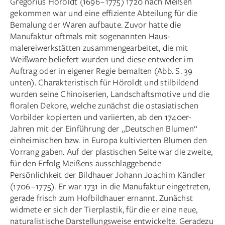
Gregorius Höroldt (1696 – 1775) 1720 nach Meißen
gekommen war und eine effiziente Abteilung für die
Bemalung der Waren aufbaute. Zuvor hatte die
Manufaktur oftmals mit sogenannten Haus­
malereiwerkstätten zusammengearbeitet, die mit
Weißware beliefert wurden und diese entweder im
Auftrag oder in eigener Regie bemalten (Abb. S. 39
unten). Charakteristisch für Höroldt und stilbildend
wurden seine Chinoiserien, Landschaftsmotive und die
floralen Dekore, welche zunächst die ostasiatischen
Vorbilder kopierten und variierten, ab den 1740er-
Jahren mit der Einführung der „Deutschen Blumen“
einheimischen bzw. in Europa kultivierten Blumen den
Vorrang gaben. Auf der plastischen Seite war die zweite,
für den Erfolg Meißens ausschlaggebende
Persönlichkeit der Bildhauer Johann Joachim Kändler
(1706 – 1775). Er war 1731 in die Manufaktur eingetreten,
gerade frisch zum Hofbildhauer ernannt. Zunächst
widmete er sich der Tierplastik, für die er eine neue,
naturalistische Darstellungsweise entwickelte. Geradezu