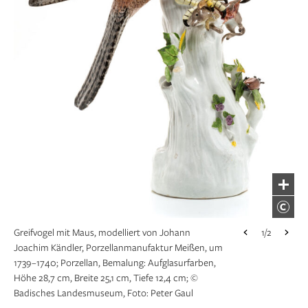
Kumme mit buntem Hausmaler-Dekor, bemalt von
1/2
Abraham Seuter (Augsburg), Porzellanmanufaktur
Meißen, um 1725–1730; Porzellan, Bemalung:
Aufglasurfarben und Gold, Höhe 8,1 cm,
Durchmesser 17 cm; © Badisches Landesmuseum,
Foto: Peter Gaul
Greifvogel mit Maus, modelliert von Johann
1/2
Joachim Kändler, Porzellanmanufaktur Meißen, um
1739–1740; Porzellan, Bemalung: Aufglasurfarben,
Höhe 28,7 cm, Breite 25,1 cm, Tiefe 12,4 cm; ©
Badisches Landesmuseum, Foto: Peter Gaul