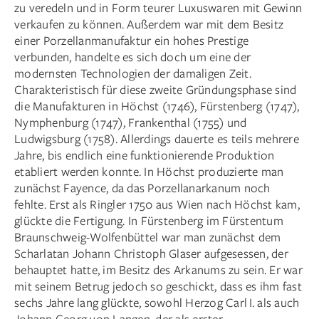
zu veredeln und in Form teurer Luxuswaren mit Gewinn
verkaufen zu können. Außerdem war mit dem Besitz
einer Porzellanmanufaktur ein hohes Prestige
verbunden, handelte es sich doch um eine der
modernsten Technologien der damaligen Zeit.
Charakteristisch für diese zweite Gründungsphase sind
die Manufakturen in Höchst (1746), Fürstenberg (1747),
Nymphenburg (1747), Frankenthal (1755) und
Ludwigsburg (1758). Allerdings dauerte es teils mehrere
Jahre, bis endlich eine funktionierende Produktion
etabliert werden konnte. In Höchst produzierte man
zunächst Fayence, da das Porzellanarkanum noch
fehlte. Erst als Ringler 1750 aus Wien nach Höchst kam,
glückte die Fertigung. In Fürstenberg im Fürstentum
Braunschweig-Wolfenbüttel war man zunächst dem
Scharlatan Johann Christoph Glaser aufgesessen, der
behauptet hatte, im Besitz des Arkanums zu sein. Er war
mit seinem Betrug jedoch so geschickt, dass es ihm fast
sechs Jahre lang glückte, sowohl Herzog Carl I. als auch
Johann Georg von Langen, der als erster