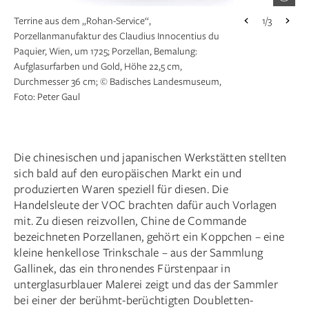
Terrine aus dem „Rohan-Service“,
1/3
Porzellanmanufaktur des Claudius Innocentius du
Paquier, Wien, um 1725; Porzellan, Bemalung:
Aufglasur­farben und Gold, Höhe 22,5 cm,
Durchmesser 36 cm; © Badisches Landesmuseum,
Groteskenkanne, Porzellanmanufaktur Meißen, um
1/3
Foto: Peter Gaul
1725–1730; Porzellan, unbemalt, Höhe 13 cm, Länge
17,5 cm; © Badisches Landesmuseum, Foto: Peter
Gaul
Sitzender Hund, modelliert vielleicht von Franz
1/3
Anton Bustelli, wohl Porzellanmanufaktur
Die chinesischen und japanischen Werkstätten stellten
Nymphenburg, vor 1763 (?); Porzellan, unbemalt,
sich bald auf den europäischen Markt ein und
Höhe 8,5 cm, Breite 8 cm, Tiefe 6 cm; © Badisches
produzierten Waren speziell für diesen. Die
Landesmuseum, Foto: Peter Gaul
Handelsleute der VOC brachten dafür auch Vorlagen
mit. Zu diesen reizvollen, Chine de Commande
bezeichneten Porzellanen, gehört ein Koppchen – eine
kleine henkellose Trinkschale – aus der Sammlung
Gallinek, das ein thronendes Fürstenpaar in
unterglasurblauer Malerei zeigt und das der Sammler
bei einer der berühmt-berüchtigten Doubletten-