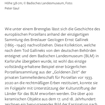
Höhe 3,8 cm; © Badisches Landesmuseum, Foto:
Peter Gaul
Wie unter einem Brennglas lässt sich die Geschichte des
europäischen Porzellans anhand der einzigartigen
Sammlung des Breslauer Geologen Ernst Gallinek
(1865 – 1940) nachvollziehen. Diese Kollektion, welche
Knabe als Steinhauer (Modell Nr. 321), modelliert
1/2
nach dem Tod Gallineks von den deutschen Behörden
von Carl Gottlieb Schubert, Porzellanmanufaktur
enteignet und dem Badischen Landesmuseum (BLM) in
Fürstenberg, 1778; Porzellan, Bemalung:
Karlsruhe übergeben wurde, ist wohl das einzige
Aufglasurfarben und Gold, Höhe 10,9 cm, Breite 8,6
vollständig erhaltene Beispiel einer bürgerlichen
cm; © Badisches Landesmuseum, Foto: Peter Gaul
Porzellansammlung aus der „Goldenen Zeit“ der
privaten Sammelleidenschaft für Porzellan vor 1933.
2020 an die rechtmäßigen Erben restituiert, konnte sie
im Folgejahr mit Unterstützung der Kulturstiftung der
Länder für das BLM erworben werden. Die über 400
keramischen Objekte aus dem 17. und 18. Jahrhundert
zeichnen ein hervorragendes Bild der Faszination nach,