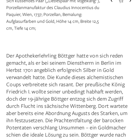
Sich küssendes Paar („Liebespaar mit Vogelkäfig“),
1/2
Porzellan­manufaktur des Claudius Innocentius du
Paquier, Wien, 1737; Porzellan, Bemalung:
Gefäß mit sog. Irminger’schen Belegen,
1/2
Aufglasur­farben und Gold, Höhe 14 cm, Breite 12,5
Porzellanmanufaktur Meißen, um 1713–1720;
cm, Tiefe 14 cm;
Porzellan, vergoldete Metallmontierung, Höhe 14
cm, Durchmesser 9,1 cm; © Badisches
Landesmuseum, Foto: Peter Gaul
Der Apothekerlehrling Böttger hatte von sich reden
gemacht, als er bei seinem Dienstherrn in Berlin im
Herbst 1701 angeblich erfolgreich Silber in Gold
verwandelt hatte. Die Kunde dieses alchemistischen
Coups verbreitete sich rasant. Der preußische König
Friedrich I. wollte seiner unbedingt habhaft werden,
doch der 19-jährige Böttger entzog sich dem Zugriff
durch Flucht ins sächsische Wittenberg. Dort wartete
aber bereits eine Abordnung Augusts des Starken, um
ihn festzusetzen. Die Prachtentfaltung der barocken
Potentaten verschlang Unsummen – ein Goldmacher
schien die ideale Lösung zu sein. Böttger wurde nach