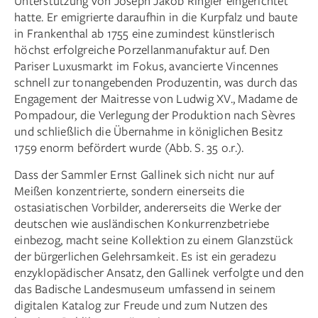
Unterstützung von Joseph Jakob Ringler eingerichtet
hatte. Er emigrierte daraufhin in die Kurpfalz und baute
in Frankenthal ab 1755 eine zumindest künstlerisch
höchst erfolgreiche Porzellanmanufaktur auf. Den
Pariser Luxusmarkt im Fokus, avancierte Vincennes
schnell zur tonangebenden Produzentin, was durch das
Engagement der Maitresse von Ludwig XV., Madame de
Pompadour, die Verlegung der Produktion nach Sèvres
und schließlich die Übernahme in könig­lichen Besitz
1759 enorm befördert wurde (Abb. S. 35 o.r.).
Dass der Sammler Ernst Gallinek sich nicht nur auf
Meißen konzentrierte, sondern einerseits die
ostasiatischen Vorbilder, andererseits die Werke der
deutschen wie ausländischen Konkurrenzbetriebe
einbezog, macht seine Kollektion zu einem Glanzstück
der bürgerlichen Gelehrsamkeit. Es ist ein geradezu
enzyklopädischer Ansatz, den Gallinek verfolgte und den
das Badische Landesmuseum umfassend in seinem
digitalen Katalog zur Freude und zum Nutzen des