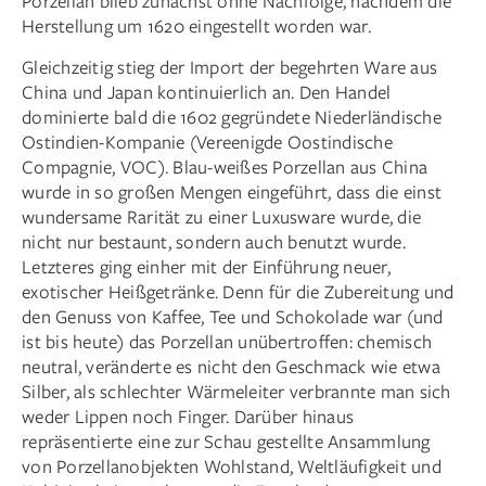
Porzellan blieb zunächst ohne Nachfolge, nachdem die
Herstellung um 1620 eingestellt worden war.
Gleichzeitig stieg der Import der begehrten Ware aus
China und Japan kontinuierlich an. Den Handel
dominierte bald die 1602 gegründete Niederländische
Ostindien-Kompanie (Vereenigde Oostindische
Compagnie, VOC). Blau-weißes Porzellan aus China
wurde in so großen Mengen eingeführt, dass die einst
wundersame Rarität zu einer Luxusware wurde, die
nicht nur bestaunt, sondern auch benutzt wurde.
Letzteres ging einher mit der Einführung neuer,
exotischer Heißgetränke. Denn für die Zubereitung und
den Genuss von Kaffee, Tee und Schokolade war (und
ist bis heute) das Porzellan unübertroffen: chemisch
neutral, veränderte es nicht den Geschmack wie etwa
Silber, als schlechter Wärmeleiter verbrannte man sich
weder Lippen noch Finger. Darüber hinaus
repräsentierte eine zur Schau gestellte Ansammlung
von Porzellanobjekten Wohlstand, Weltläufigkeit und