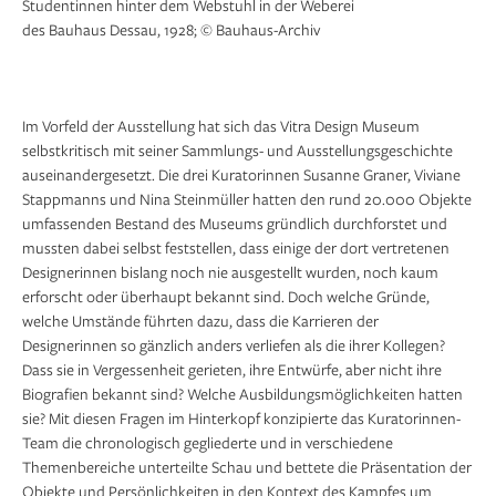
Studentinnen hinter dem Webstuhl in der Weberei
des Bauhaus Dessau, 1928; © Bauhaus-Archiv
Im Vorfeld der Ausstellung hat sich das Vitra Design Museum
selbstkritisch mit seiner Sammlungs- und Ausstellungsgeschichte
auseinandergesetzt. Die drei Kuratorinnen Susanne Graner, Viviane
Stappmanns und Nina Steinmüller hatten den rund 20.000 Objekte
umfassenden Bestand des Museums gründlich durchforstet und
mussten dabei selbst feststellen, dass einige der dort vertretenen
Designerinnen bislang noch nie ausgestellt wurden, noch kaum
erforscht oder überhaupt bekannt sind. Doch welche Gründe,
welche Umstände führten dazu, dass die Karrieren der
Designerinnen so gänzlich anders verliefen als die ihrer Kollegen?
Dass sie in Vergessenheit gerieten, ihre Entwürfe, aber nicht ihre
Biografien bekannt sind? Welche Ausbildungsmöglichkeiten hatten
sie? Mit diesen Fragen im Hinterkopf konzipierte das Kuratorinnen-
Team die chronologisch gegliederte und in verschiedene
Themenbereiche unterteilte Schau und bettete die Präsentation der
Objekte und Persönlichkeiten in den Kontext des Kampfes um