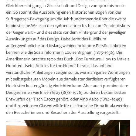
Gleichberechtigung in Gesellschaft und Design von 1900 bis heute
ein. So spannt die Ausstellung einen historischen Bogen von der
Suffragetten-Bewegung um die Jahrhundertwende über die zweite
feministische Welle ab den 1960er-Jahren bis hin zum Genderdiskurs
der Gegenwart – und dies stets vor dem Hintergrund der jeweiligen
Auswirkungen auf das Design. Dabei lernt das Publikum
außergewöhnliche und bislang weniger bekannte Persönlichkeiten
kennen wie die Sozialreformerin Louise Brigham (1875–1956). Die
Amerikanerin brachte 1909 das Buch „Box Furniture: How to Make a
Hundred Useful Articles for the Home“ heraus, das anhand
verständlicher Anleitungen zeigen sollte, wie man ganze Wohnungen
mit selbstgebauten Möbeln aus damals standardisiert verfügbaren
Holzkisten kostengünstig einrichten kann. Aber auch prominentere
Designerinnen wie Eileen Gray (1878–1976), zu deren bekanntesten
Entwürfen der Tisch E.1027 gehört, oder Aino Aalto (1894–1949)
und ihre zeitlosen Glasentwürfe für die finnische Firma Iittala werden
den Besucherinnen und Besuchern der Ausstellung vorgestellt.