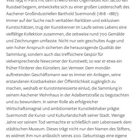
Ruisdael begann, entwickelte sich zu einer großen Leidenschaft des
Aachener Großindustriellen Barthold Suermondt (1818 –1887):
Immer auf der Suche nach veritablen Raritäten und exklusiven
Kunstschätzen, trug der Kunstkenner im Laufe seines Lebens eine
vielfältige Kollektion zusammen, die zeitweise rund 700 Gemälde
und Zeichnungen umfasste. Nicht nur sein geschultes Auge und
sein hoher Anspruch sicherten die herausragende Qualität der
Sammlung, sondern auch das treffsichere Gespür für
vielversprechende Newcomer der Kunstwelt; so war er etwa ein
früher Förderer des Künstlers Jan Vermeer. Dem mondän
auftretenden Geschäftsmann war es immer ein Anliegen, seine
erstandenen Kostbarkeiten der Öffentlichkeit zugänglich zu
machen, weshalb er Kunstinteressierte einlud, die Sammlung in
seinem Aachener Wohnhaus in der Adalbertstraße zu begutachten
und zu bewundern. In seiner Rolle als erfolgreicher
Wirtschaftsmagnat und ambitionierter Kunstliebhaber prägte
Suermondt die Kunst- und Kulturlandschaft seiner Stadt. Wenige
Jahre vor seinem Tod vermachte er schließlich sein Lebenswerk dem
städtischen Museum. Dieses trägt nicht nur den Namen des Stifters,
es widmet ihm nun anlässlich seines 200. Geburtstags eine eigene