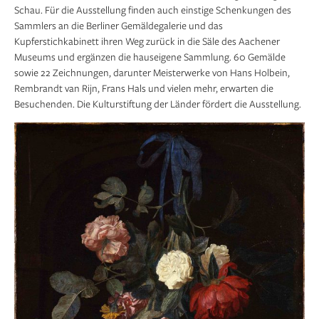
Schau. Für die Ausstellung finden auch einstige Schenkungen des
Sammlers an die Berliner Gemäldegalerie und das
Kupferstichkabinett ihren Weg zurück in die Säle des Aachener
Museums und ergänzen die hauseigene Sammlung. 60 Gemälde
sowie 22 Zeichnungen, darunter Meisterwerke von Hans Holbein,
Rembrandt van Rijn, Frans Hals und vielen mehr, erwarten die
Besuchenden. Die Kulturstiftung der Länder fördert die Ausstellung.