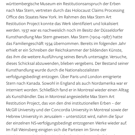
württembergische Museum ein Restitutionsanspruch der Erben
nach Max Stern, vertreten durch das Holocaust Claims Processing
Office des Staates New York. Im Rahmen des Max Stern Art
Restitution Project konnte das Werk identifiziert und lokalisiert
werden. 1937 war es nachweislich noch im Besitz der Düsseldorfer
Kunsthandlung Max Stern gewesen. Max Stern (1904–1987) hatte
das Familiengeschäft 1934 übernommen. Bereits im folgenden Jahr
erhielt er ein Schreiben der Reichskammer der bildenden Künste,
das ihm die weitere Ausführung seines Berufs untersagte. Versuche,
dieses Schicksal abzuwenden, blieben vergebens. Der Bestand seiner
Kunsthandlung wurde durch die Nationalsozialisten
verfolgungsbedingt entzogen. Über Paris und London emigrierte
Stern nach Kanada. Sowohl in England als auch Nordamerika war er
interniert worden. Schließlich fand er in Montreal wieder einen Alltag
als Kunsthändler. Das in Montreal angesiedelte Max Stern Art
Restitution Project, das von den drei institutionellen Erben – der
McGill University und der Concordia University in Montreal sowie der
Hebrew University in Jerusalem – unterstützt wird, nahm die Spur
der einzelnen NS-verfolgungsbedingt entzogenen Werke wieder auf.
Im Fall Weinsberg einigten sich die Parteien im Sinne der