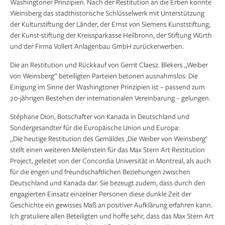
Washingtoner Prinzipien. Nach der Restitution an die Erben konnte
Weinsberg das stadthistorische Schlüsselwerk mit Unterstützung
der Kulturstiftung der Länder, der Ernst von Siemens Kunststiftung,
der Kunst-stiftung der Kreissparkasse Heilbronn, der Stiftung Würth
und der Firma Vollert Anlagenbau GmbH zurückerwerben.
Die an Restitution und Rückkauf von Gerrit Claesz. Blekers „Weiber
von Weinsberg“ beteiligten Parteien betonen ausnahmslos: Die
Einigung im Sinne der Washingtoner Prinzipien ist – passend zum
20-jährigen Bestehen der internationalen Vereinbarung – gelungen.
Stéphane Dion, Botschafter von Kanada in Deutschland und
Sondergesandter für die Europäische Union und Europa:
„Die heutige Restitution des Gemäldes ‚Die Weiber von Weinsberg‘
stellt einen weiteren Meilenstein für das Max Stern Art Restitution
Project, geleitet von der Concordia Universität in Montreal, als auch
für die engen und freundschaftlichen Beziehungen zwischen
Deutschland und Kanada dar. Sie bezeugt zudem, dass durch den
engagierten Einsatz einzelner Personen diese dunkle Zeit der
Geschichte ein gewisses Maß an positiver Aufklärung erfahren kann.
Ich gratuliere allen Beteiligten und hoffe sehr, dass das Max Stern Art