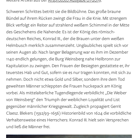
Schweren Schrittes betritt sie die Bildbühne. Das große braune
Bündel auf ihrem Rücken zwingt die Frau in die Knie. Mit strengem
Blick verfolgt ein Reiter auf strahlend weißem Schimmel in der Mitte
des Geschehens die Nahende: Es ist der König des römisch-
deutschen Reiches, Konrad III., der die Brauen unter dem weißen
Helmbusch merklich zusammenzieht. Unglaubliches spielt sich vor
seinen Augen ab: Nach langer Belagerung war es ihm im Dezember
1140 endlich gelungen, die Burg Weinsberg nahe Heilbronn zur
Kapitulation zu zwingen. Den Frauen der Besiegten gestattete er, ihr
teuerstes Hab und Gut, sofern sie es nur tragen konnten, mit sich zu
nehmen. Doch nicht etwa Gold und Silber, sondern ihre dem Tod
geweihten Männer schleppten die Frauen huckepack am König
vorbei. Als mittelalterliche Tugendlegende verbildlicht „Die Weiber
von Weinsberg“ den Triumph der weiblichen Loyalität und List
gegenüber männlicher Kriegsgewalt. Zugleich propagiert Gerrit
Claesz. Blekers (1592/93–1656) Historienbild von 1624 die vorbildliche
Verhaltensweise eines Herrschers: Konrad III. hielt sein Versprechen
und ließ die Männer frei.