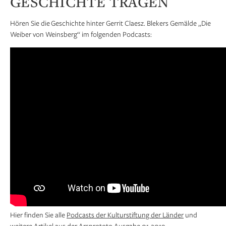
GESCHICHTE TRAGEN
Hören Sie die Geschichte hinter Gerrit Claesz. Blekers Gemälde „Die
Weiber von Weinsberg“ im folgenden Podcasts:
Hier finden Sie alle
Podcasts der Kulturstiftung der Länder
und
weitere Artikel aus der
Arsprototo Ausgabe 01-2019
.