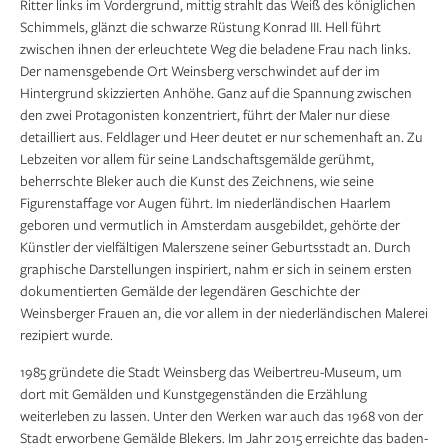
Ritter links im Vordergrund, mittig strahlt das Weiß des königlichen
Schimmels, glänzt die schwarze Rüstung Konrad III. Hell führt
zwischen ihnen der erleuchtete Weg die beladene Frau nach links.
Der namensgebende Ort Weinsberg verschwindet auf der im
Hintergrund skizzierten Anhöhe. Ganz auf die Spannung zwischen
den zwei Protagonisten konzentriert, führt der Maler nur diese
detailliert aus. Feldlager und Heer deutet er nur schemenhaft an. Zu
Lebzeiten vor allem für seine Landschaftsgemälde gerühmt,
beherrschte Bleker auch die Kunst des Zeichnens, wie seine
Figurenstaffage vor Augen führt. Im niederländischen Haarlem
geboren und vermutlich in Amsterdam ausgebildet, gehörte der
Künstler der vielfältigen Malerszene seiner Geburtsstadt an. Durch
graphische Darstellungen inspiriert, nahm er sich in seinem ersten
dokumentierten Gemälde der legendären Geschichte der
Weinsberger Frauen an, die vor allem in der niederländischen Malerei
rezipiert wurde.
1985 gründete die Stadt Weinsberg das Weibertreu-Museum, um
dort mit Gemälden und Kunstgegenständen die Erzählung
weiterleben zu lassen. Unter den Werken war auch das 1968 von der
Stadt erworbene Gemälde Blekers. Im Jahr 2015 erreichte das baden-