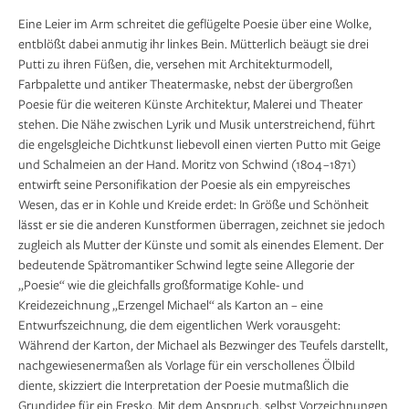
Eine Leier im Arm schreitet die geflügelte Poesie über eine Wolke,
entblößt dabei anmutig ihr linkes Bein. Mütterlich beäugt sie drei
Putti zu ihren Füßen, die, versehen mit Architekturmodell,
Farbpalette und antiker Theatermaske, nebst der übergroßen
Poesie für die weiteren Künste Architektur, Malerei und Theater
stehen. Die Nähe zwischen Lyrik und Musik unterstreichend, führt
die engelsgleiche Dichtkunst liebevoll einen vierten Putto mit Geige
und Schalmeien an der Hand. Moritz von Schwind (1804 –1871)
entwirft seine Personifikation der Poesie als ein empyreisches
Wesen, das er in Kohle und Kreide erdet: In Größe und Schönheit
lässt er sie die anderen Kunstformen überragen, zeichnet sie jedoch
zugleich als Mutter der Künste und somit als einendes Element. Der
bedeutende Spätroman­tiker Schwind legte seine Allegorie der
„Poesie“ wie die gleichfalls großformatige Kohle- und
Kreidezeichnung „Erzengel Michael“ als Karton an – eine
Entwurfszeichnung, die dem eigentlichen Werk vorausgeht:
Während der Karton, der Michael als Bezwinger des Teufels darstellt,
nachgewiesenermaßen als Vorlage für ein verschollenes Ölbild
diente, skizziert die Interpretation der Poesie mutmaßlich die
Grundidee für ein Fresko. Mit dem Anspruch, selbst Vorzeichnungen