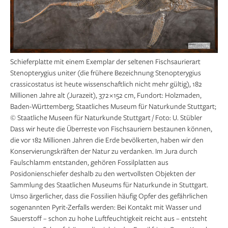
Schieferplatte mit einem Exemplar der seltenen Fischsaurierart
Stenopterygius uniter (die frühere Bezeichnung Stenopterygius
crassicostatus ist heute wissenschaftlich nicht mehr gültig), 182
Millionen Jahre alt (Jurazeit), 372 × 152 cm, Fundort: Holzmaden,
Baden-Württemberg; Staatliches Museum für Naturkunde Stuttgart;
© Staatliche Museen für Naturkunde Stuttgart / Foto: U. Stübler
Dass wir heute die Überreste von Fischsauriern bestaunen können,
die vor 182 Millionen Jahren die Erde bevölkerten, haben wir den
Konservierungskräften der Natur zu verdanken. Im Jura durch
Faulschlamm entstanden, gehören Fossilplatten aus
Posidonienschiefer deshalb zu den wertvollsten Objekten der
Sammlung des Staatlichen Museums für Naturkunde in Stuttgart.
Umso ärgerlicher, dass die Fossilien häufig Opfer des gefährlichen
sogenannten Pyrit-Zerfalls werden: Bei Kontakt mit Wasser und
Sauerstoff – schon zu hohe Luftfeuchtigkeit reicht aus – entsteht