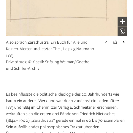
Also sprach Zarathustra. Ein Buch für Alle und
1/2
Keinen. Vierter und letzter Theil, Leipzig Naumann
Also sprach Zarathustra. Ein Buch für Alle und
1/2
1885
Keinen. Vierter und letzter Theil, Leipzig Naumann
Privatdruck; © Klassik Stiftung Weimar / Goethe-
1885
und Schiller-Archiv
Privatdruck; © Klassik Stiftung Weimar / Goethe-
und Schiller-Archiv
Es beeinflusste die politische Ideologie des 20. Jahrhunderts wie
kaum ein anderes Werk und war doch zunächst ein Ladenhüter:
1883 und 1884 im Chemnitzer Verlag E. Schmeitzner erschienen,
verkauften sich die ersten drei Bände von Friedrich Nietzsches
(1844 – 1900) „Zarathustra“ gerade einmal in 60 bis 70 Exem­plaren.
Sein aufwühlendes philosophisches Traktat über den