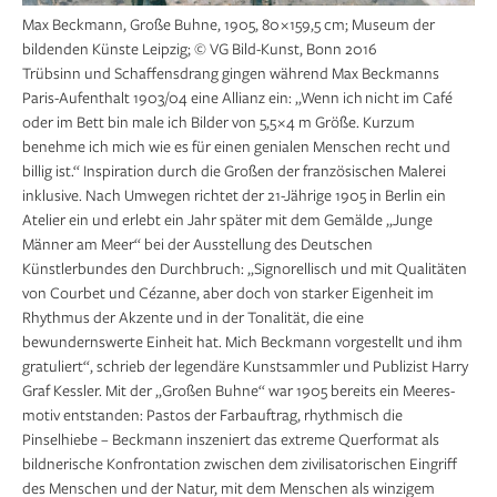
Max Beckmann, Große Buhne, 1905, 80 × 159,5 cm; Museum der
bildenden Künste Leipzig; © VG Bild-Kunst, Bonn 2016
Trübsinn und Schaffensdrang gingen während Max Beckmanns
Paris-Aufenthalt 1903/04 eine Allianz ein: „Wenn ich nicht im Café
oder im Bett bin male ich Bilder von 5,5 × 4 m Größe. Kurzum
benehme ich mich wie es für einen ge­nialen Menschen recht und
billig ist.“ Inspiration durch die Großen der französischen Malerei
inklusive. Nach Umwegen richtet der 21-Jährige 1905 in Berlin ein
Atelier ein und erlebt ein Jahr später mit dem Gemälde „Junge
Männer am Meer“ bei der Ausstellung des Deutschen
Künstlerbundes den Durchbruch: „Signorellisch und mit Qualitäten
von Courbet und Cézanne, aber doch von starker Eigenheit im
Rhythmus der Akzente und in der Tonalität, die eine
bewundernswerte Einheit hat. Mich Beckmann vorgestellt und ihm
gratuliert“, schrieb der legendäre Kunstsammler und Publizist Harry
Graf Kessler. Mit der „Großen Buhne“ war 1905 bereits ein Meeres­
motiv entstanden: Pastos der Farbauftrag, rhythmisch die
Pinselhiebe – Beckmann inszeniert das extreme Querformat als
bildnerische Konfrontation zwischen dem zivilisatorischen Eingriff
des Menschen und der Natur, mit dem Menschen als winzigem