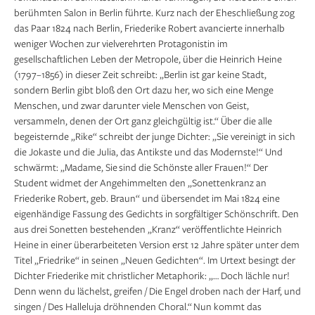
berühmten Salon in Berlin führte. Kurz nach der Eheschließung zog
das Paar 1824 nach Berlin, Friederike Robert avancierte innerhalb
weniger Wochen zur vielverehrten Protagonistin im
gesellschaftlichen Leben der Metropole, über die Heinrich Heine
(1797–1856) in dieser Zeit schreibt: „Berlin ist gar keine Stadt,
sondern Berlin gibt bloß den Ort dazu her, wo sich eine Menge
Menschen, und zwar darunter viele Menschen von Geist,
versammeln, denen der Ort ganz gleichgültig ist.“ Über die alle
begeisternde „Rike“ schreibt der junge Dichter: „Sie vereinigt in sich
die Jokaste und die Julia, das Antikste und das Modernste!“ Und
schwärmt: „Madame, Sie sind die Schönste aller Frauen!“ Der
Student widmet der Angehimmelten den „Sonettenkranz an
Friederike Robert, geb. Braun“ und übersendet im Mai 1824 eine
eigenhändige Fassung des Gedichts in sorgfältiger Schönschrift. Den
aus drei Sonetten bestehenden „Kranz“ veröffentlichte Heinrich
Heine in einer überarbeiteten Version erst 12 Jahre später unter dem
Titel „Friedrike“ in seinen „Neuen Gedichten“. Im Urtext besingt der
Dichter Friederike mit christlicher Metaphorik: „… Doch lächle nur!
Denn wenn du lächelst, greifen / Die Engel droben nach der Harf, und
singen / Des Halleluja dröhnenden Choral.“ Nun kommt das