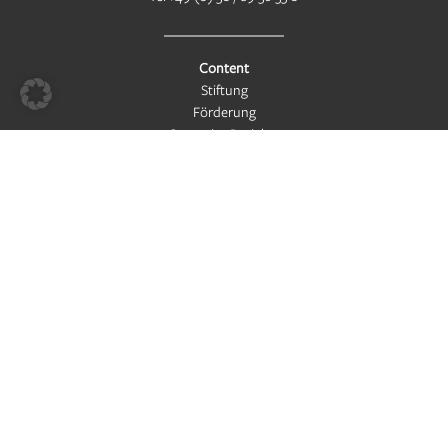
Content
Stiftung
Förderung
Operative Projekte
Themen
Media
Weiteres
Digitale Abonnements / Newsletter
Presse
Karriere
Freundeskreis
Social Media
Bluesky