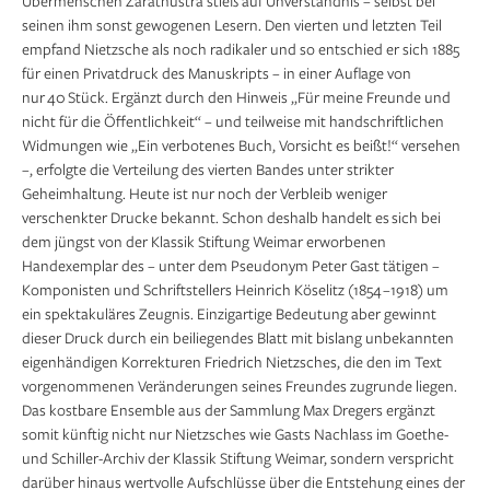
Übermenschen Zarathustra stieß auf Unverständnis – selbst bei
seinen ihm sonst gewogenen Lesern. Den vierten und letzten Teil
empfand Nietzsche als noch radikaler und so entschied er sich 1885
für einen ­Privat­druck des Manuskripts – in einer Auflage von
nur 40 Stück. Ergänzt durch den Hinweis „Für meine Freunde und
nicht für die Öffentlichkeit“ – und teilweise mit handschriftlichen
Widmungen wie „Ein verbotenes Buch, Vorsicht es beißt!“ versehen
–, erfolgte die Verteilung des vierten Bandes unter strikter
Geheimhaltung. Heute ist nur noch der Verbleib weniger
verschenkter Drucke bekannt. Schon deshalb handelt es sich bei
dem jüngst von der Klassik Stiftung Weimar erworbenen
Handexemplar des – unter dem Pseudonym Peter Gast tätigen –
Komponisten und Schriftstellers Heinrich Köselitz (1854 –1918) um
ein spektaku­läres Zeugnis. Einzigartige Bedeutung aber gewinnt
dieser Druck durch ein beiliegendes Blatt mit bislang unbekannten
eigenhändigen Korrekturen Friedrich Nietzsches, die den im Text
vorgenommenen Veränderungen seines Freundes zugrunde liegen.
Das kostbare Ensemble aus der Sammlung Max Dregers ergänzt
somit künftig nicht nur Nietzsches wie Gasts Nachlass im Goethe-
und Schiller-Archiv der Klassik Stiftung Weimar, sondern verspricht
darüber hinaus wertvolle Aufschlüsse über die Entstehung eines der