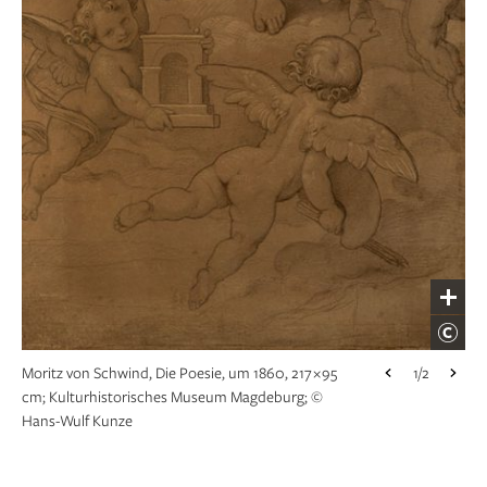
× 115 cm; Kultur­histo­risches Museum Magdeburg; ©
Hans-Wulf Kunze
Moritz von Schwind, Die Poesie, um 1860, 217 × 95
1/2
cm; Kultur­histo­risches Museum Magdeburg; ©
Hans-Wulf Kunze