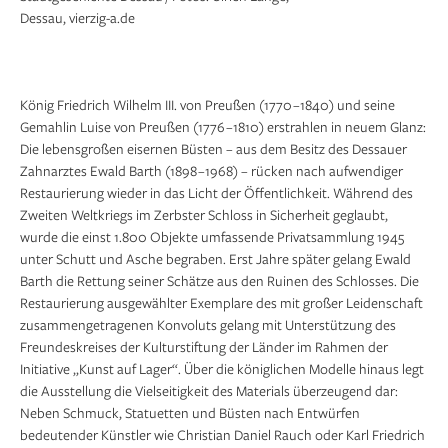
Viktoria-Statuette (Teil eines ursprünglich
1/4
Dessau, vierzig-a.de
vierarmigen Leuchters), um 1820 –30, aus der
Eisenkunstguss-Sammlung von Ewald Barth; ©
Museum für Stadtgeschichte Dessau / Fotos: Ulrich
Lange, Dessau, vierzig-a.de
König Friedrich Wilhelm III. von Preußen (1770 –1840) und seine
Gemahlin Luise von Preußen (1776 –1810) erstrahlen in neuem Glanz:
Die lebensgroßen eisernen Büsten – aus dem Besitz des Dessauer
Zahnarztes Ewald Barth (1898 –1968) – rücken nach aufwendiger
Restaurierung wieder in das Licht der Öffentlichkeit. Während des
Zweiten Weltkriegs im Zerbster Schloss in Sicherheit geglaubt,
wurde die einst 1.800 Objekte umfassende Privatsammlung 1945
unter Schutt und Asche begraben. Erst Jahre später gelang Ewald
Barth die Rettung seiner Schätze aus den Ruinen des Schlosses. Die
Restaurierung aus­gewählter Exemplare des mit großer Leidenschaft
zusammengetragenen Konvoluts gelang mit Unterstützung des
Freundeskreises der Kultur­stiftung der Länder im Rahmen der
Initiative „Kunst auf Lager“. Über die königlichen Modelle hinaus legt
die Ausstellung die Vielseitigkeit des Materials überzeugend dar:
Neben Schmuck, Statuetten und Büsten nach Entwürfen
bedeutender Künstler wie Christian Daniel Rauch oder Karl Friedrich