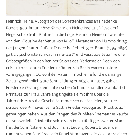
Heinrich Heine, Autograph des Sonettenkranzes an Friederike
Robert, geb. Braun, 1824; © Heinrich-Heine-Institut, Düsseldorf
Hegel schickte ihr Pralinen in die Loge, Heinrich Heine schwärmte
von der „Cousine der Venus von Milo“, Alexander von Humboldt lag
der jungen Frau zu Füßen: Friederike Robert, geb. Braun (1795 –1832)
galt als „schönste Schwäbin ihrer Zeit“ und verzauberte zahlreiche
Geistesgrößen in den Berliner Salons des Biedermeier. Doch den
erfreulichen Jahren Friederike Roberts in Berlin waren düstere
vorangegangen: Obwohl der Vater ihr noch eine für die damalige
Zeit ungewöhnlich gute Schul­bildung ermöglicht hatte, gab er
Friederike 17-jährig dem italienischen Schmuckhändler Giambattista
Primavesi zur Frau. Jahrelang tingelte sie mit ihm über die
Jahrmärkte. Als die Geschäfte immer schlechter liefen, soll der
skrupellose Primavesi seine Gattin Friederike sogar zur Prostitution
gezwungen haben. Aus den Fängen des Zuhälter-Ehemannes kaufte
die verzweifelte Friederike schließlich ihr zukünftiger, zweiter Mann
frei, der Schriftsteller und Journalist Ludwig Robert, Bruder der
romantischen Schriftstellerin Rahel Varnhagen, die viele Jahre einen