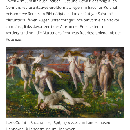
linken Arm, um ihn auszureißen. Lust und Gewalt, das zeigt auch
Corinths repräsentatives Großformat, liegen im Bacchus-Kult nah
beisammen: Rechts im Bild nötigt ein dunkelhäutiger Satyr mit
blutunterlaufenen Augen unter zorngerunzelter Stirn eine Nackte
zum Kuss, links davon zerrt der Alte an der Entrückten, im
Vordergrund holt die Mutter des Pentheus freudestrahlend mit der
Rute aus.
Lovis Corinth, Bacchanale, 1896, 117 × 204 cm; Landesmuseum
Hannover; © Landesmuseum Hannover