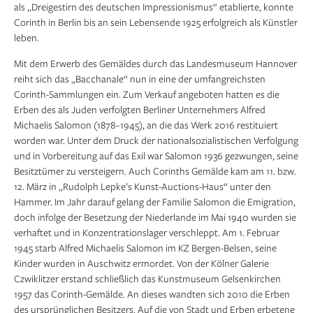
als „Dreigestirn des deutschen Impressionismus“ etablierte, konnte
Corinth in Berlin bis an sein Lebensende 1925 erfolgreich als Künstler
leben.
Mit dem Erwerb des Gemäldes durch das Landesmuseum Hannover
reiht sich das „Bacchanale“ nun in eine der umfangreichsten
Corinth-Sammlungen ein. Zum Verkauf angeboten hatten es die
Erben des als Juden verfolgten Berliner Unternehmers Alfred
Michaelis Salomon (1878–1945), an die das Werk 2016 restituiert
worden war. Unter dem Druck der nationalsozialistischen Verfolgung
und in Vorbereitung auf das Exil war Salomon 1936 gezwungen, seine
Besitztümer zu versteigern. Auch Corinths Gemälde kam am 11. bzw.
12. März in „Rudolph Lepke’s Kunst-Auctions-Haus“ unter den
Hammer. Im Jahr darauf gelang der Familie Salomon die Emigration,
doch infolge der Besetzung der Niederlande im Mai 1940 wurden sie
verhaftet und in Konzentrationslager verschleppt. Am 1. Februar
1945 starb Alfred Michaelis Salomon im KZ Bergen-Belsen, seine
Kinder wurden in Auschwitz ermordet. Von der Kölner Galerie
Czwiklitzer erstand schließlich das Kunstmuseum Gelsenkirchen
1957 das Corinth-Gemälde. An dieses wandten sich 2010 die Erben
des ursprünglichen Besitzers. Auf die von Stadt und Erben erbetene