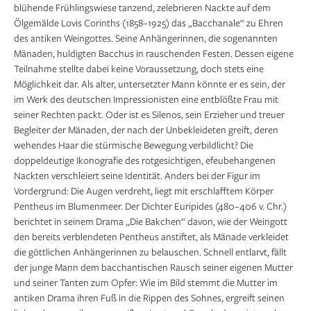
blühende Frühlingswiese tanzend, zelebrieren Nackte auf dem
Ölgemälde Lovis Corinths (1858–1925) das „Bacchanale“ zu Ehren
des antiken Weingottes. Seine Anhängerinnen, die sogenannten
Mänaden, huldigten Bacchus in rauschenden Festen. Dessen eigene
Teilnahme stellte dabei keine Voraussetzung, doch stets eine
Möglichkeit dar. Als alter, untersetzter Mann könnte er es sein, der
im Werk des deutschen Impressionisten eine entblößte Frau mit
seiner Rechten packt. Oder ist es Silenos, sein Erzieher und treuer
Begleiter der Mänaden, der nach der Unbekleideten greift, deren
wehendes Haar die stürmische Bewegung verbildlicht? Die
doppeldeutige Ikonografie des rotgesichtigen, efeubehangenen
Nackten verschleiert seine Identität. Anders bei der Figur im
Vordergrund: Die Augen verdreht, liegt mit erschlafftem Körper
Pentheus im Blumenmeer. Der Dichter Euripides (480–406 v. Chr.)
berichtet in seinem Drama „Die Bakchen“ davon, wie der Weingott
den bereits verblendeten Pentheus anstiftet, als Mänade verkleidet
die göttlichen Anhängerinnen zu belauschen. Schnell entlarvt, fällt
der junge Mann dem bacchantischen Rausch seiner eigenen Mutter
und seiner Tanten zum Opfer: Wie im Bild stemmt die Mutter im
antiken Drama ihren Fuß in die Rippen des Sohnes, ergreift seinen