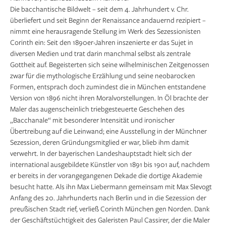
Die bacchantische Bildwelt – seit dem 4. Jahrhundert v. Chr.
überliefert und seit Beginn der Renaissance andauernd rezipiert –
nimmt eine herausragende Stellung im Werk des Sezessionisten
Corinth ein: Seit den 1890er-Jahren inszenierte er das Sujet in
diversen Medien und trat darin manchmal selbst als zentrale
Gottheit auf. Begeisterten sich seine wilhelminischen Zeitgenossen
zwar für die mythologische Erzählung und seine neobarocken
Formen, entsprach doch zumindest die in München entstandene
Version von 1896 nicht ihren Moralvorstellungen. In Öl brachte der
Maler das augenscheinlich triebgesteuerte Geschehen des
„Bacchanale“ mit besonderer Intensität und ironischer
Übertreibung auf die Leinwand; eine Ausstellung in der Münchner
Sezession, deren Gründungsmitglied er war, blieb ihm damit
verwehrt. In der bayerischen Landeshauptstadt hielt sich der
international ausgebildete Künstler von 1891 bis 1901 auf, nachdem
er bereits in der vorangegangenen Dekade die dortige Akademie
besucht hatte. Als ihn Max Liebermann gemeinsam mit Max Slevogt
Anfang des 20. Jahrhunderts nach Berlin und in die Sezession der
preußischen Stadt rief, verließ Corinth München gen Norden. Dank
der Geschäftstüchtigkeit des Galeristen Paul Cassirer, der die Maler