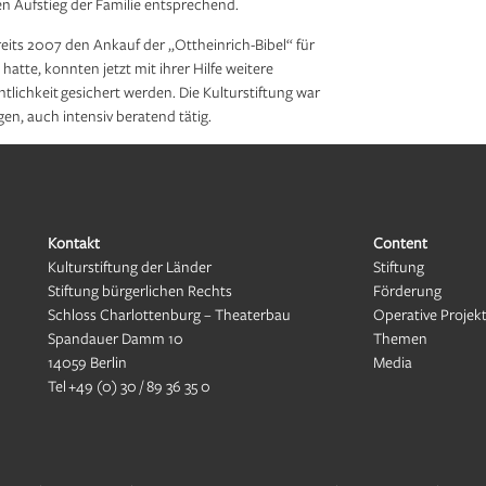
en Aufstieg der Familie entsprechend.
eits 2007 den Ankauf der „Ottheinrich-Bibel“ für
hatte, konnten jetzt mit ihrer Hilfe weitere
ntlichkeit gesichert werden. Die Kulturstiftung war
gen, auch intensiv beratend tätig.
Kontakt
Content
Kulturstiftung der Länder
Stiftung
Stiftung bürgerlichen Rechts
Förderung
Schloss Charlottenburg – Theaterbau
Operative Projek
Spandauer Damm 10
Themen
14059 Berlin
Media
Tel
+49 (0) 30 / 89 36 35 0