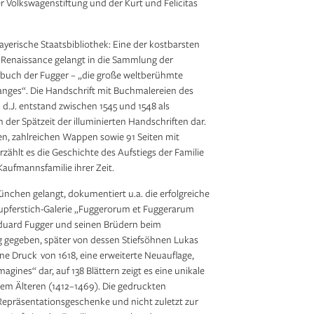
r Volkswagenstiftung und der Kurt und Felicitas
Bayerische Staatsbibliothek: Eine der kostbarsten
 Renaissance gelangt in die Sammlung der
buch der Fugger – „die große weltberühmte
anges“. Die Handschrift mit Buchmalereien des
d.J. entstand zwischen 1545 und 1548 als
 der Spätzeit der illuminierten Handschriften dar.
sen, zahlreichen Wappen sowie 91 Seiten mit
zählt es die Geschichte des Aufstiegs der Familie
Kaufmannsfamilie ihrer Zeit.
München gelangt, dokumentiert u.a. die erfolgreiche
e Kupferstich-Galerie „Fuggerorum et Fuggerarum
Eduard Fugger und seinen Brüdern beim
g gegeben, später von dessen Stiefsöhnen Lukas
ene Druck von 1618, eine erweiterte Neuauflage,
magines“ dar, auf 138 Blättern zeigt es eine unikale
dem Älteren (1412–1469). Die gedruckten
epräsen­tations­geschenke und nicht zuletzt zur