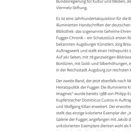
Bundesregierung für Kultur und Medien, de
Viermetz-Stiftung.
Es ist eine Jahrhundertakquisition für die 
illuminierten Handschriften der deutschen
Bibliothek: das sogenannte Geheime Ehren
Fugger-Chronik – ein Schatzstück ersten R
bekannten Augsburger Künstlers Jörg Breu 
Auftragswerk und stellt einen Höhepunkt in
Auf 261 Seiten, mit 78 ganzseitigen Bildnis
Bordüren, mit Gold- und Silberhöhungen, er
in der Reichsstadt Augsburg zur reichsten 
Der zweite Band, der jetzt ebenfalls nach 
Heiratspolitik der Fugger: Die illuminiert
Imagines“ wurde bereits 1588 von Philipp 
Kupferstecher Dominicus Custos in Auftra
und Wolfgang Kilian erweitert. Der erwor­b
stellt das einzige kolorierte Exemplar der „I
Galerie der Fugger, angefangen mit Jakob 
unkolorierten Exemplare dienten wohl als R