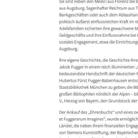
Sie sind neben den Medici aus Florenz die 
aus Augsburg. Sagenhafter Reichtum aus T
Bankgeschäften oder auch dem Ablasshande
politisch äußerst einflussreichen Kraft im 
Adelsfamilien sicherten ihre gewachsene M
Geldgeschäfte und ihre Einflussnahme bei H
soziales Engagement, etwa die Einrichtunge
Augsburg.
Ihre eigene Geschichte, die Geschichte ihre
Jakob Fugger in einem reich illuminierten
bedeutendste Handschrift der deutschen Re
Hubertus Fürst Fugger-Babenhausen entschl
Staatsbibliothek München zu geben; die Bib
großen Bibliophilen nördlich der Alpen – b
V., Herzog von Bayern, den Grundstock der 
Der Ankauf des „Ehrenbuchs“ und eines zw
et Fuggerarum Imagines“, wurde ermöglicht 
Länder, die neben ihrem finanziellen Enga
von Siemens Kunststiftung, der Bayeri­sche