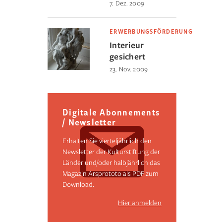
7. Dez. 2009
ERWERBUNGSFÖRDERUNG
Interieur
gesichert
23. Nov. 2009
Digitale Abonnements
/ Newsletter
Erhalten Sie vierteljährlich den
Newsletter der Kulturstiftung der
Länder und/oder halbjährlich das
Magazin Arsprototo als PDF zum
Download.
Hier anmelden