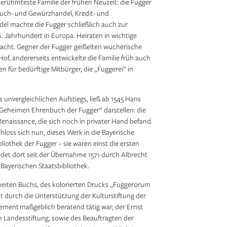
berühmteste Familie der frühen Neuzeit: die Fugger
uch- und Gewürzhandel, Kredit- und
l machte die Fugger schließlich auch zur
16. Jahrhundert in Europa. Heiraten in wichtige
acht. Gegner der Fugger geißelten wucherische
of, andererseits entwickelte die Familie früh auch
n für bedürftige Mitbürger, die „Fuggerei“ in
s unvergleichlichen Aufstiegs, ließ ab 1545 Hans
 „Geheimen Ehrenbuch der Fugger“ darstellen: die
naissance, die sich noch in privater Hand befand.
oss sich nun, dieses Werk in die Bayerische
liothek der Fugger – sie waren einst die ersten
ildet dort seit der Übernahme 1571 durch Albrecht
Bayerischen Staatsbibliothek.
eiten Buchs, des kolorierten Drucks „Fuggerorum
durch die Unter­stütz­ung der Kulturstiftung der
gement maßgeblich beratend tätig war, der Ernst
n Landesstiftung, sowie des Beauftragten der