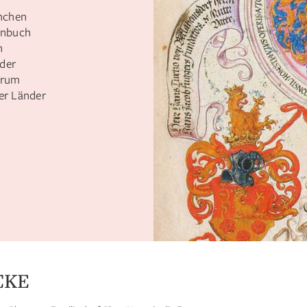
ünchen
enbuch
n
 der
arum
der Länder
CKE