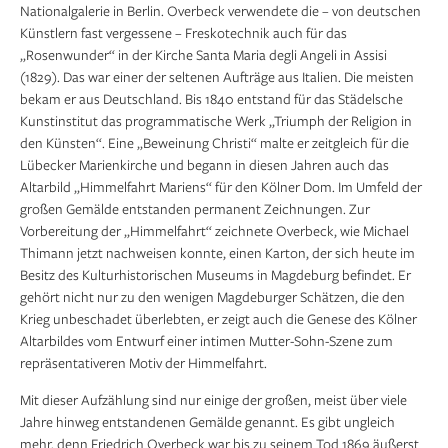
Nationalgalerie in Berlin. Overbeck verwendete die – von deutschen
Künstlern fast vergessene – Freskotechnik auch für das
„Rosenwunder“ in der Kirche Santa Maria degli Angeli in Assisi
(1829). Das war einer der seltenen Aufträge aus Italien. Die meisten
bekam er aus Deutschland. Bis 1840 entstand für das Städelsche
Kunstinstitut das programmatische Werk „Triumph der Religion in
den Künsten“. Eine „Beweinung Christi“ malte er zeitgleich für die
Lübecker Marienkirche und begann in diesen Jahren auch das
Altarbild „Himmelfahrt Mariens“ für den Kölner Dom. Im Umfeld der
großen Gemälde entstanden permanent Zeichnungen. Zur
Vorbereitung der „Himmelfahrt“ zeichnete Overbeck, wie Michael
Thimann jetzt nachweisen konnte, einen Karton, der sich heute im
Besitz des Kulturhistorischen Museums in Magdeburg befindet. Er
gehört nicht nur zu den wenigen Magdeburger Schätzen, die den
Krieg unbeschadet überlebten, er zeigt auch die Genese des Kölner
Altarbildes vom Entwurf einer intimen Mutter-Sohn-Szene zum
repräsentativeren Motiv der Himmelfahrt.
Mit dieser Aufzählung sind nur einige der großen, meist über viele
Jahre hinweg entstandenen Gemälde genannt. Es gibt ungleich
mehr, denn Friedrich Overbeck war bis zu seinem Tod 1869 äußerst