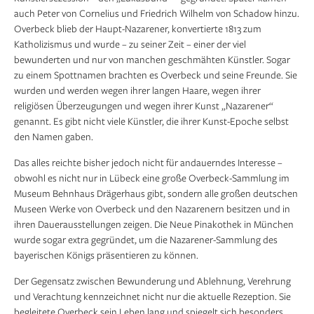
auch Peter von Cornelius und Friedrich Wilhelm von ­Schadow hinzu.
Overbeck blieb der Haupt-Nazarener, konvertierte 1813 zum
Katholizismus und wurde – zu seiner Zeit – einer der viel
bewunderten und nur von manchen geschmähten Künstler. Sogar
zu einem Spottnamen brachten es Overbeck und seine Freunde. Sie
wurden und werden wegen ihrer langen Haare, wegen ihrer
religiösen Überzeugungen und wegen ihrer Kunst „Nazarener“
genannt. Es gibt nicht viele Künstler, die ihrer Kunst-Epoche selbst
den Namen gaben.
Das alles reichte bisher jedoch nicht für andauerndes Interesse –
obwohl es nicht nur in Lübeck eine große Overbeck-Sammlung im
Museum Behnhaus Drägerhaus gibt, sondern alle großen deutschen
Museen Werke von Overbeck und den Nazarenern besitzen und in
ihren Dauerausstellungen zeigen. Die Neue Pinakothek in München
wurde sogar extra gegründet, um die Nazarener-Sammlung des
bayerischen Königs präsentieren zu können.
Der Gegensatz zwischen Bewunderung und Ablehnung, Verehrung
und Verachtung kennzeichnet nicht nur die aktuelle Rezeption. Sie
begleitete Overbeck sein Leben lang und spiegelt sich besonders