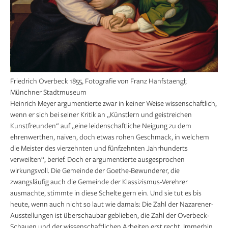
Friedrich Overbeck 1855, Fotografie von Franz Hanfstaengl;
Münchner Stadtmuseum
Heinrich Meyer argumentierte zwar in keiner Weise wissenschaftlich,
wenn er sich bei seiner Kritik an „Künstlern und geistreichen
Kunstfreunden“ auf „eine leidenschaftliche Neigung zu dem
ehrenwerthen, naiven, doch etwas rohen Geschmack, in welchem
die Meister des vierzehnten und fünfzehnten Jahrhunderts
verweilten“, berief. Doch er argumentierte ausgesprochen
wirkungsvoll. Die Gemeinde der Goethe-Bewunderer, die
zwangsläufig auch die Gemeinde der Klassizismus-Verehrer
ausmachte, stimmte in diese Schelte gern ein. Und sie tut es bis
heute, wenn auch nicht so laut wie damals: Die Zahl der Nazarener-
Ausstellungen ist überschaubar geblieben, die Zahl der Overbeck-
Schauen und der wissenschaftlichen Arbeiten erst recht. Immerhin