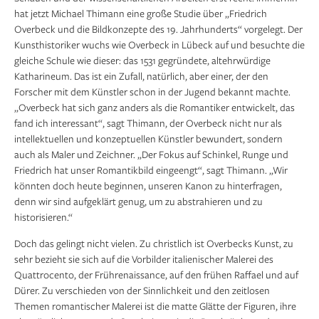
hat jetzt Michael Thimann eine große Studie über „Friedrich
Overbeck und die Bildkonzepte des 19. Jahrhunderts“ vorgelegt. Der
Kunsthistoriker wuchs wie Overbeck in Lübeck auf und besuchte die
gleiche Schule wie dieser: das 1531 gegründete, altehrwürdige
Katharineum. Das ist ein Zufall, natürlich, aber einer, der den
Forscher mit dem Künstler schon in der Jugend bekannt machte.
„Overbeck hat sich ganz anders als die Romantiker entwickelt, das
fand ich interessant“, sagt Thimann, der Overbeck nicht nur als
intellektuellen und konzeptuellen Künstler bewundert, sondern
auch als Maler und Zeichner. „Der Fokus auf Schinkel, Runge und
Friedrich hat unser Romantikbild eingeengt“, sagt Thimann. „Wir
könnten doch heute beginnen, unseren Kanon zu hinterfragen,
denn wir sind aufgeklärt genug, um zu abstrahieren und zu
historisieren.“
Doch das gelingt nicht vielen. Zu christlich ist Overbecks Kunst, zu
sehr bezieht sie sich auf die Vorbilder italienischer Malerei des
Quattrocento, der Frührenaissance, auf den frühen Raffael und auf
Dürer. Zu verschieden von der Sinnlichkeit und den zeitlosen
Themen romantischer Malerei ist die matte Glätte der Figuren, ihre