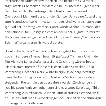
internationale Künstler bewunderten und besuchten Overbeck“,
sagt Bastek. Er bemerkt außerdem ein neues Interesse jugendlicher
Besucher an den Bedeutungen der christlichen Szenen auf
Overbecks Bildern und plant für die nächsten Jahre eine Ausstellung
zum Freundschaftsbild im 19. Jahrhundert. Und wenn sich 2019 zum
150. Mal der Todestag Overbecks jährt, würde Michael Thimann, der
den Lehrstuhl für Kunstgeschichte an der Georg-August-Universität
Göttingen innehat, gern eine Ausstellung zum Thema „Overbeck als
Zeichner“ organisieren. Es wäre die erste.
„Es ist schade, dass Overbeck sich so festgelegt hat und sich nicht
auch mit anderen Themen beschäftigte“, sagt Thimann. Und in der
Tat: Mit mehr Landschaftsmalerei und Zeichnung wäre es heute
leichter, auch Interesse für die religiösen Bilder zu wecken. Thilo
Winterberg, Chef der Galerie Winterberg in Heidelberg, bestätigt
diese Beobachtung. Er verkauft Overbeck-Zeichnungen zu stetig
steigenden Preisen. „In den 70er Jahren wurden Zeichnungen für
500 bis 1.000 Mark verkauft, heute sind es 25.000 Euro“, sagt Thilo
Winterberg. Aus religiösen Gründen kaufe allerdings niemand, weiß
er: „Heute kauft man Overbeck wegen der Feinheit der Zeichnungen
und wegen ihrer Raffinesse.