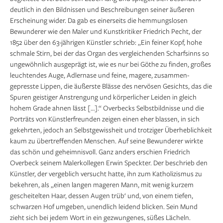
deutlich in den Bildnissen und Beschreibungen seiner äußeren
Erscheinung wider. Da gab es einerseits die hemmungslosen
Bewunderer wie den Maler und Kunstkritiker Friedrich Pecht, der
1852 über den 63-jährigen Künstler schrieb: „Ein feiner Kopf, hohe
schmale Stirn, bei der das Organ des vergleichenden Scharfsinns so
ungewöhnlich ausgeprägt ist, wie es nur bei Göthe zu finden, großes
leuchtendes Auge, Adlernase und feine, magere, zusammen­
gepresste Lippen, die äußerste Blässe des nervösen Gesichts, das die
Spuren geistiger Anstrengung und körperlicher Leiden in gleich
hohem Grade ahnen lässt […].“ Overbecks Selbstbildnisse und die
Porträts von Künstlerfreunden zeigen einen eher blassen, in sich
gekehrten, jedoch an Selbstgewissheit und trotziger Überheblichkeit
kaum zu übertreffenden Menschen. Auf seine Bewunderer wirkte
das schön und geheimnisvoll. Ganz anders erschien Friedrich
Overbeck seinem Malerkollegen Erwin Speckter. Der beschrieb den
Künstler, der vergeblich versucht hatte, ihn zum Katholizismus zu
bekehren, als „einen langen mageren Mann, mit wenig kurzem
gescheitelten Haar, dessen Augen trüb‘ und, von einem tiefen,
schwarzen Hof umgeben, unendlich leidend blicken. Sein Mund
zieht sich bei jedem Wort in ein gezwungenes, süßes Lächeln.