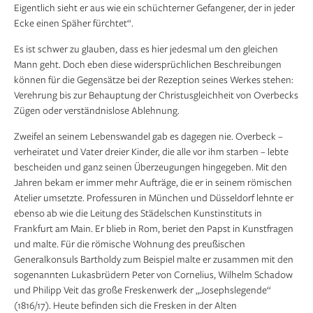
Eigentlich sieht er aus wie ein schüchterner Gefangener, der in jeder
Ecke einen Späher fürchtet“.
Es ist schwer zu glauben, dass es hier jedesmal um den gleichen
Mann geht. Doch eben diese widersprüchlichen Beschreibungen
können für die Gegensätze bei der Rezeption seines Werkes stehen:
Verehrung bis zur Behauptung der Christusgleichheit von Overbecks
Zügen oder verständnislose Ablehnung.
Zweifel an seinem Lebenswandel gab es dagegen nie. Overbeck –
verheiratet und Vater dreier Kinder, die alle vor ihm starben – lebte
bescheiden und ganz seinen Überzeugungen hingegeben. Mit den
Jahren bekam er immer mehr Aufträge, die er in seinem römischen
Atelier umsetzte. Professuren in München und Düsseldorf lehnte er
ebenso ab wie die Leitung des Städelschen Kunstinstituts in
Frankfurt am Main. Er blieb in Rom, beriet den Papst in Kunstfragen
und malte. Für die römische Wohnung des preußischen
Generalkonsuls Bartholdy zum Beispiel malte er zusammen mit den
sogenannten Lukasbrüdern Peter von Cornelius, Wilhelm Schadow
und Philipp Veit das große Freskenwerk der „Josephslegende“
(1816/17). Heute befinden sich die Fresken in der Alten