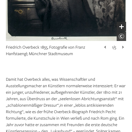
Friedrich Overbeck, Der Triumph der Religion in
1/5
Kulturhistorisches Museum Magdeburg
den Künsten, 1829 –1840, 389 × 390 cm; Städel
Museum, Frankfurt am Main
Friedrich Overbeck, Selbstbildnis mit Bibel,
1/5
1808/09, 55,5 × 45,5 cm; Museum Behnhaus
Friedrich Overbeck 1855, Fotografie von Franz
1/5
Drägerhaus, Lübeck
Hanfstaengl; Münchner Stadtmuseum
Friedrich Overbeck, Heimsuchung Mariae, 1867/68,
1/5
Damit hat Overbeck alles, was Wissenschaftler und
74 × 47 cm; Museum Behnhaus Drägerhaus, Lübeck
Ausstellungsmacher an Künstlern normalerweise interessiert: Er war
ein junger, unzufriedener, aufbegehrender Künstler, der 1810 mit 21
Jahren, aus Überdruss an der „seelenlosen Abrichtungsanstalt“ mit
„schablonenmäßiger Dressur“,in einer „leblos antikisierenden
Richtung“, wie es der frühe Overbeck-Biograph Friedrich Pecht
formulierte, die Kunstschule in Wien verließ und nach Rom ging. Ein
Jahr zuvor hatte er zusammen mit Freunden die erste deutsche
Künstlersezession – den „Lukasbund“ – gegründet. Später kamen