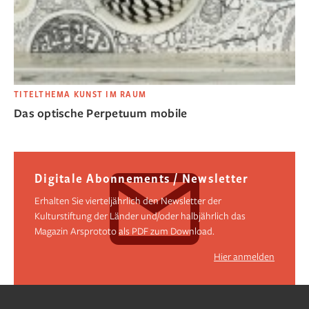
TITELTHEMA KUNST IM RAUM
Das optische Perpetuum mobile
Digitale Abonnements / Newsletter
Erhalten Sie vierteljährlich den Newsletter der
Kulturstiftung der Länder und/oder halbjährlich das
Magazin Arsprototo als PDF zum Download.
Hier anmelden