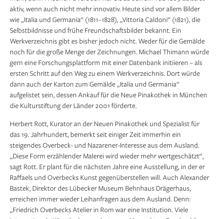
aktiv, wenn auch nicht mehr innovativ. Heute sind vor allem Bilder
wie „Italia und Germania“ (1811–1828), „Vittoria Caldoni“ (1821), die
Selbstbildnisse und frühe Freundschaftsbilder bekannt. Ein
Werkverzeichnis gibt es bisher jedoch nicht. Weder für die Gemälde
noch für die große Menge der Zeichnungen. Michael Thimann würde
gern eine Forschungsplattform mit einer Datenbank initiieren – als
ersten Schritt auf den Weg zu einem Werkverzeichnis. Dort würde
dann auch der Karton zum Gemälde „Italia und Germania“
aufgelistet sein, dessen Ankauf für die Neue Pinakothek in München
die Kulturstiftung der Länder 2001 förderte.
Herbert Rott, Kurator an der Neuen Pinakothek und Spezialist für
das 19. Jahrhundert, bemerkt seit einiger Zeit immerhin ein
steigendes Overbeck- und Nazarener-Interesse aus dem Ausland.
„Diese Form erzählender Malerei wird wieder mehr wertgeschätzt“,
sagt Rott. Er plant für die nächsten Jahre eine Ausstellung, in der er
Raffaels und Overbecks Kunst gegenüberstellen will. Auch Alexander
Bastek, Direktor des Lübecker Museum Behnhaus Drägerhaus,
erreichen immer wieder Leihanfragen aus dem Ausland. Denn:
„Friedrich Overbecks Atelier in Rom war eine Institution. Viele