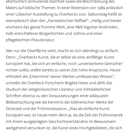
altertümlich anmutende Starrheit sowie die Beschränkung des
Malers auf biblische Themen. In einer Rezension von 1989 anlässlich
einer Lübecker Ausstellung zu Overbecks 200. Geburtstag heißt es
exemplarisch über den „hanseatischen Raffael“: „Heilig und bieder
erscheint das ganze fromme Werk, eine Welt bigotter Androiden,
halb entschlafener Bürgertöchter und -söhne und einer
pflegeleichten Pseudonatur.
Wer nur die Oberfläche sieht, macht es sich allerdings zu einfach.
Denn: „Overbecks Kunst, die er selbst als eine ‚einfältige‘ Kunst
konzipiert hat, die sich an einfache, noch ‚unverdorbene Gemüther‘
richten sollte, stellte bereits zu seiner Zeit hohe Ansprüche. Heute
erfordert die ,Erkenntnis‘ seines Werkes umfassendes Wissen“,
schreibt die Overbeck-Forscherin Brigitte Heise und zählt das
Studium der zeitgenössischen Literatur und mittelalterlicher
Schriften ebenso zu den Voraussetzungen einer adäquaten
Bildbetrachtung wie die Kenntnis der bildnerischen Werke der
Dürerzeit und der Frührenaissance. „Was als einfache Kunst
konzipiert war, ist heute mehr denn je, da die Zeit der Frühromantik
mit ihrem ausgeprägten Geschichtsverständnis im Bewusstsein
weitgehend versunken ist, die Kunst eines Hochgebildeten, die sich