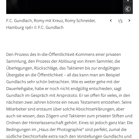
Gundlach
F. C. Gundlach, Romy mit Kreuz, Romy Schneider,
1/3
Hamburg 1961 © F.C. Gundlach
Peter Keetman, Rohre, Maximilians-Hütte 1958 ©
1/3
Nachlass Peter Keetman / Stiftung F.C. Gundlach
Den Prozess des In-die-Öffentlichkeit-Kommens einer privaten
Sammlung, den Prozess der Ablösung von ihrem Sammler, die
Überlegungen, Rückschläge, das Taktieren bis zur endgültigen
Übergabe an die Öffentlichkeit – all das kann man am Beispiel
Gundlachs sehr schön betrachten. Wie es weiter gehe mit der
Dauerleihgabe, habe er noch nicht endgültig entschieden, sagt
Gundlach im Gespräch mit Arsprototo. Er sei offen für vieles, in den
nächsten zwei Jahren könnte ein neues Testament entstehen. Seine
Mitarbeiter sind erstaunt über solche Absichtserklärungen, aber
auch sie wissen, dass Zögern und Taktieren zum privaten Stiften und
Ordnen der Hinterlassenschaft gehört. Eines ist jedoch ganz klar: Die
Bedingungen im „Haus der Photographie“ sind perfekt, zumal die
südliche Deich­torhalle extra nach den Vorstellungen Gundlachs und