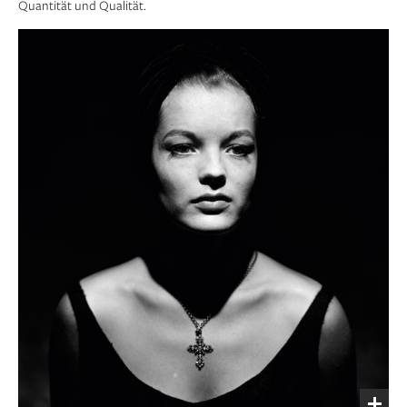
Quantität und Qualität.
Peter Keetman, Sprungturm, Prien am Chiemsee
1/3
1957 © Nachlass Peter Keetman / Stiftung F.C.