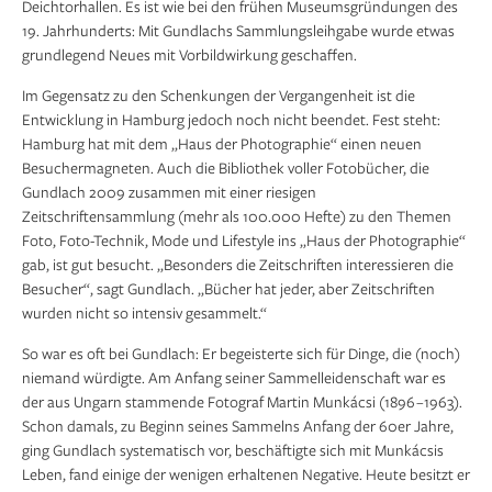
Deichtorhallen. Es ist wie bei den frühen Museumsgründungen des
19. Jahrhunderts: Mit Gundlachs Sammlungsleihgabe wurde etwas
grund­legend Neues mit Vorbildwirkung geschaffen.
Im Gegensatz zu den Schenkungen der Vergangenheit ist die
Entwicklung in Hamburg jedoch noch nicht beendet. Fest steht:
Hamburg hat mit dem „Haus der Photographie“ einen neuen
Besuchermagneten. Auch die Bibliothek voller Fotobücher, die
Gundlach 2009 zusammen mit einer riesigen
Zeitschriftensammlung (mehr als 100.000 Hefte) zu den Themen
Foto, Foto-Technik, Mode und Lifestyle ins „Haus der Photo­graphie“
gab, ist gut besucht. „Besonders die Zeit­schriften interessieren die
Besucher“, sagt Gundlach. „Bücher hat jeder, aber Zeitschriften
wurden nicht so intensiv gesammelt.“
So war es oft bei Gundlach: Er begeisterte sich für Dinge, die (noch)
niemand würdigte. Am Anfang seiner Sammelleidenschaft war es
der aus Ungarn stammende Fotograf Martin Munkácsi (1896 –1963).
Schon damals, zu Beginn seines Sammelns Anfang der 60er Jahre,
ging Gundlach systematisch vor, beschäftigte sich mit Munkácsis
Leben, fand einige der wenigen erhaltenen Negative. Heute besitzt er