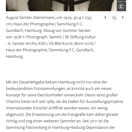
F. C. Gundlach, Die Cheops Pyramide, Karin
1/3
Mossberg und Micky Zenati für Radium Op-Art
Fashion, Gizeh 1966 © F.C. Gundlach
August Sander, Dienstmann, um 1929, 30,4 × 23,5
1/3
cm; Haus der Photographie / Sammlung F. C.
Katharina Bosse, Untitled, 1999, 60,8 × 50,7 cm;
1/3
Gundlach, Hamburg. Abzug von Gunther Sander
Haus der Photographie / Sammlung F. C. Gundlach,
von 1978 © Photograph. Samml. / SK Stiftung Kultur
Hamburg © Katharina Bosse / Haus der
- A. Sander Archiv, Köln / VG Bild-Kunst, Bonn 2016 /
Photographie / Sammlung F.C. Gundlach, Hamburg
Haus der Photographie / Sammlung F.C. Gundlach,
Hamburg
Mit der Dauerleihgabe bekam Hamburg nicht nur eine der
bedeutendsten Fotosammlungen, es konnte auch ein neues
Konzept für seine Deichtorhallen entwickeln. Deren einst großer
Charme hatte sich seit 1989, als die Hallen für Ausstellungsprojekte
internationaler Künstler eröffnet worden waren, ein wenig
abgenutzt. Die Erweiterung um die Fotografie kam daher gerade
richtig und zog einen weiteren Sammler an. Seit 2011 ist die
Sammlung Falckenberg in Hamburg-Harburg Dependance der