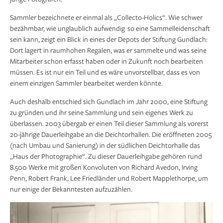
Sammler bezeichnete er einmal als „Collecto-­Holics“. Wie schwer
bezähmbar, wie unglaublich auf­wendig so eine Sammelleidenschaft
sein kann, zeigt ein Blick in eines der Depots der Stiftung Gundlach:
Dort lagert in raumhohen Regalen, was er sammelte und was seine
Mitarbeiter schon erfasst haben oder in Zukunft noch bearbeiten
müssen. Es ist nur ein Teil und es wäre unvorstellbar, dass es von
einem einzigen Sammler bearbeitet werden könnte.
Auch deshalb entschied sich Gundlach im Jahr 2000, eine Stiftung
zu gründen und ihr seine Sammlung und sein eigenes Werk zu
überlassen. 2003 ­übergab er einen Teil dieser Sammlung als vorerst
20-jährige Dauerleihgabe an die Deichtorhallen. Die eröffneten 2005
(nach Umbau und Sanierung) in der südlichen Deichtorhalle das
„Haus der Photographie“. Zu dieser Dauerleihgabe gehören rund
8.500 Werke mit großen Konvoluten von Richard Avedon, Irving
Penn, Robert Frank, Lee Friedländer und Robert Mapplethorpe, um
nur einige der Bekanntesten aufzuzählen.