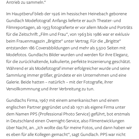
Antrieb zu sammeln.“
Im Hauptberuf blieb der 1926 im hessischen Heinebach geborene
Gundlach Modefotograf. Anfangs lieferte er auch Theater- und
Filmreportagen, ab 1953 fotografierte er vor allem Mode und Porträts
für die Zeitschrift „Film und Frau“, von 1963 bis 1986 war er exklusiv
beim Frauenmagazin „Brigitte“ unter Vertrag. Für die „Brigitte“
entstanden 186 Coverabbildungen und mehr als 5.500 Seiten mit
Modefotos. Gundlachs Bilder wurden und werden für ihre Eleganz,
für die zurückhaltende, kalkulierte, perfekte Inszenierung geschätzt.
Während er als Modefotograf immer erfolgreicher wurde und seine
Sammlung immer größer, gründete er ein Unternehmen und eine
Galerie. Beide hatten – natürlich – mit der Fotografie, ihrer
Vervollkommnung und ihrer Verbreitung zu tun.
Gundlachs Firma, 1967 mit einem amerikanischen und einem
englischen Partner gegründet und ab 1971 als eigene Firma unter
dem Namen PPS (Professional Photo Service) geführt, bot erstmals
in Deutschland einen Overnight-Service, also Filmentwicklungen
über Nacht, an. „Ich wollte das für meine Fotos, und dann haben wir
es eben für alle Kollegen gemacht“, sagt Gundlach. PPS war nicht