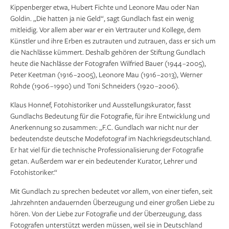
Kippenberger etwa, Hubert Fichte und Leonore Mau oder Nan
Goldin. „Die hatten ja nie Geld“, sagt Gundlach fast ein wenig
mitleidig. Vor allem aber war er ein Vertrauter und Kollege, dem
Künstler und ihre Erben es zutrauten und zutrauen, dass er sich um
die Nachlässe kümmert. Deshalb gehören der Stiftung Gundlach
heute die Nachlässe der Fotografen Wilfried Bauer (1944 –2005),
Peter Keetman (1916 –2005), Leonore Mau (1916 –2013), Werner
Rohde (1906 –1990) und Toni Schneiders (1920 –2006).
Klaus Honnef, Fotohistoriker und Ausstellungs­kurator, fasst
Gundlachs Bedeutung für die Fotografie, für ihre Entwicklung und
Anerkennung so zusammen: „F.C. Gundlach war nicht nur der
bedeutendste deutsche Modefotograf im Nachkriegsdeutschland.
Er hat viel für die technische Professionalisierung der Foto­grafie
getan. Außerdem war er ein bedeutender Kurator, Lehrer und
Fotohistoriker.“
Mit Gundlach zu sprechen bedeutet vor allem, von einer tiefen, seit
Jahrzehnten andauernden Überzeugung und einer großen Liebe zu
hören. Von der Liebe zur Fotografie und der Überzeugung, dass
Fotografen unterstützt werden müssen, weil sie in Deutschland