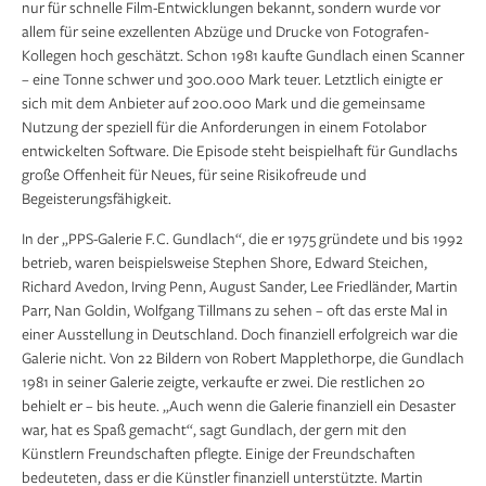
nur für schnelle Film-Entwicklungen bekannt, sondern wurde vor
allem für seine exzellenten Abzüge und Drucke von Fotografen-
Kollegen hoch geschätzt. Schon 1981 kaufte Gundlach einen Scanner
– eine Tonne schwer und 300.000 Mark teuer. Letztlich einigte er
sich mit dem Anbieter auf 200.000 Mark und die gemeinsame
Nutzung der speziell für die Anforderungen in einem Fotolabor
entwickelten Software. Die Episode steht beispielhaft für Gundlachs
große Offenheit für Neues, für seine Risikofreude und
Begeisterungsfähigkeit.
In der „PPS-Galerie F. C. Gundlach“, die er 1975 gründete und bis 1992
betrieb, waren beispielsweise Stephen Shore, Edward Steichen,
Richard Avedon, Irving Penn, August Sander, Lee Friedländer, Martin
Parr, Nan Goldin, Wolfgang Tillmans zu sehen – oft das erste Mal in
einer Ausstellung in Deutschland. Doch finanziell erfolgreich war die
Galerie nicht. Von 22 Bildern von Robert Mapplethorpe, die Gundlach
1981 in seiner Galerie zeigte, verkaufte er zwei. Die restlichen 20
behielt er – bis heute. „Auch wenn die Galerie finanziell ein Desaster
war, hat es Spaß gemacht“, sagt Gundlach, der gern mit den
Künstlern Freundschaften pflegte. Einige der Freundschaften
bedeuteten, dass er die Künstler finanziell unterstützte. Martin