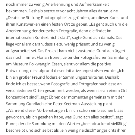
noch immer zu wenig Anerkennung und Aufmerksamkeit
bekommen. Deshalb setzte er vor acht Jahren alles daran, eine
„Deutsche Stiftung Photographie“ zu gründen, um dieser Kunst und
ihren Kunstwerken einen festen Ort zu geben. „Es geht auch um die
Anerkennung der deutschen Fotografie, denn die findet im
internationalen Kontext nicht statt“, sagte Gundlach damals. Das
liege vor allem daran, dass sie zu wenig präsent und zu wenig
aufgearbeitet sei. Das Projekt kam nicht zustande. Gundlach ärgert
das noch immer. Florian Ebner, Leiter der Fotografischen Sammlung
am Museum Folkwang in Essen, sieht vor allem die positive
Entwicklung, die aufgrund dieser Initiative angestoßen wurde. „Ich
bin ein großer Freund föderaler Sammlungsstrukturen. Deshalb
finde ich es besser, wenn Fotografie und Fotografennachlässe an
verschiedenen Orten gesammelt werden, als wenn sie an einem Ort
konzentriert sind“, sagt Ebner, der momentan gemeinsam mit der
Sammlung Gundlach eine Peter Keetman-Ausstellung plant.
„Während dieser Vorbereitungen bin ich schon ein bisschen blass
geworden, als ich gesehen habe, was Gundlach alles besitzt“, sagt
Ebner, der die Sammlung mit den Worten „beeindruckend vielfältig“
beschreibt und sich selbst als „ein wenig neidisch“ angesichts ihrer