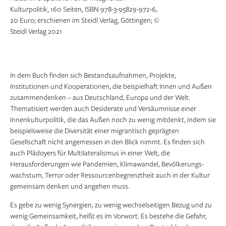
Kulturpolitik, 160 Seiten, ISBN 978-3-95829-972-6,
20 Euro; erschienen im Steidl Verlag, Göttingen; ©
Steidl Verlag 2021
In dem Buch finden sich Bestandsauf­nahmen, Projekte,
Institutionen und Kooperationen, die beispielhaft Innen und Außen
zusammendenken – aus Deutschland, Europa und der Welt.
Thematisiert werden auch Desiderate und Versäumnisse einer
Innenkultur­politik, die das Außen noch zu wenig mitdenkt, indem sie
beispielsweise die Diversität einer migrantisch geprägten
Gesellschaft nicht angemessen in den Blick nimmt. Es finden sich
auch Plä­doyers für Multilateralismus in einer Welt, die
Herausforderungen wie Pan­demien, Klimawandel, Bevölke­rungs­­
wachstum, Terror oder Ressourcen­begrenztheit auch in der Kultur
gemein­sam denken und angehen muss.
Es gebe zu wenig Synergien, zu wenig wechselseitigen Bezug und zu
wenig Gemeinsamkeit, heißt es im Vorwort. Es bestehe die Gefahr,