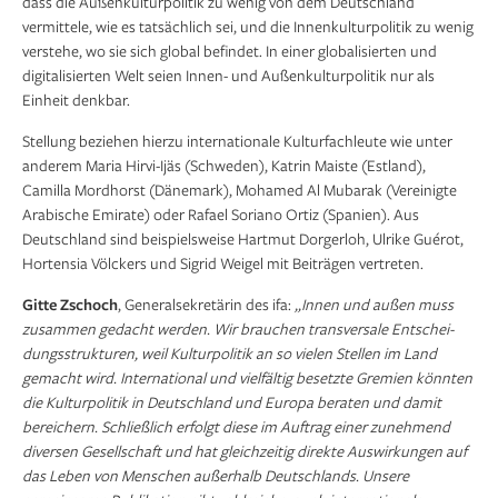
dass die Außenkulturpolitik zu wenig von dem Deutschland
vermittele, wie es tatsächlich sei, und die Innenkulturpolitik zu wenig
verstehe, wo sie sich global befindet. In einer globalisierten und
digitalisierten Welt seien Innen- und Außenkulturpolitik nur als
Einheit denkbar.
Stellung beziehen hierzu internationale Kulturfachleute wie unter
anderem Maria Hirvi-Ijäs (Schweden), Katrin Maiste (Estland),
Camilla Mordhorst (Dänemark), Mohamed Al Mubarak (Vereinigte
Arabische Emirate) oder Rafael Soriano Ortiz (Spanien). Aus
Deutschland sind beispielsweise Hartmut Dorgerloh, Ulrike Guérot,
Hortensia Völckers und Sigrid Weigel mit Beiträgen vertreten.
Gitte Zschoch
, Generalsekretärin des ifa:
„Innen und außen muss
zusammen gedacht werden. Wir brauchen transversale Entschei­
dungs­strukturen, weil Kulturpolitik an so vielen Stellen im Land
gemacht wird. Internatio­nal und vielfältig besetzte Gremien könnten
die Kulturpolitik in Deutschland und Europa beraten und damit
bereichern. Schließlich erfolgt diese im Auftrag einer zunehmend
diversen Gesellschaft und hat gleichzeitig direkte Auswirkungen auf
das Leben von Men­schen außerhalb Deutschlands. Unsere