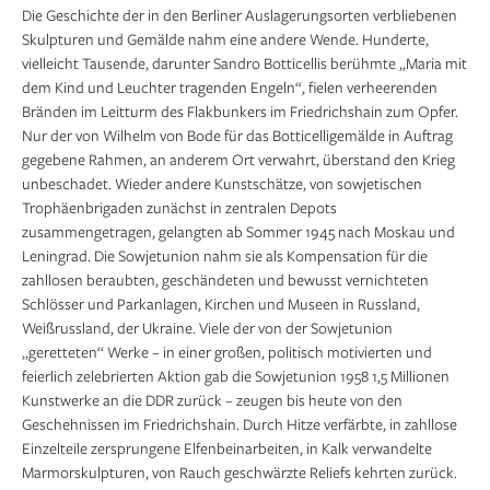
Die Geschichte der in den Berliner Auslagerungsorten verbliebenen
Skulpturen und Gemälde nahm eine andere Wende. Hunderte,
vielleicht Tausende, darunter Sandro Botticellis berühmte „Maria mit
dem Kind und Leuchter tragenden Engeln“, fielen verheerenden
Bränden im Leitturm des Flakbunkers im Friedrichshain zum Opfer.
Nur der von Wilhelm von Bode für das Botticelligemälde in Auftrag
gegebene Rahmen, an anderem Ort verwahrt, überstand den Krieg
unbeschadet. Wieder andere Kunstschätze, von sowjetischen
Trophäenbrigaden zunächst in zentralen Depots
zusammengetragen, gelangten ab Sommer 1945 nach Moskau und
Leningrad. Die Sowjetunion nahm sie als Kompensation für die
zahllosen beraubten, geschändeten und bewusst vernichteten
Schlösser und Parkanlagen, Kirchen und Museen in Russland,
Weißrussland, der Ukraine. Viele der von der Sowjetunion
„geretteten“ Werke – in einer großen, politisch motivierten und
feierlich zelebrierten Aktion gab die Sowjetunion 1958 1,5 Millionen
Kunstwerke an die DDR zurück – zeugen bis heute von den
Geschehnissen im Friedrichshain. Durch Hitze verfärbte, in zahllose
Einzelteile zersprungene Elfenbeinarbeiten, in Kalk verwandelte
Marmorskulpturen, von Rauch geschwärzte Reliefs kehrten zurück.