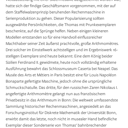
hatte sich der findige Geschäftsmann vorgenommen, mit der auf
dem Staffelwalzenprinzip beruhenden Rechenmaschine in
Serienproduktion zu gehen. Dieser Popularisierung sollten
ausgewählte Persönlichkeiten, die Thomas mit Prunkexemplaren
beschenkte, auf die Sprünge helfen. Neben einigen kleineren
Modellen entstanden so für eine Handvoll einflussreicher
Machthaber seiner Zeit äußerst prachtvolle, große Arithmomètres.
Drei solcher im Einstellwerk achtstelligen und im Ergebniswerk 16-
stelligen Exemplare sind heute bekannt: Eine dem König beider
Sizilien Ferdinand II. gewidmete, heute noch vollständig erhaltene
Ausführung bewahrt das Schlossmuseum Caserta bei Neapel. Das
Musée des Arts et Métiers in Paris besitzt eine für Louis Napoléon
Bonaparte gefertigte Maschine, jedoch ohne die ursprüngliche
Schmuckschatulle. Das dritte, für den russischen Zaren Nikolaus I.
angefertigte Arithmomètre gelangt nun aus französischem
Privatbesitz in das Arithmeum in Bonn: Die weltweit umfassendste
Sammlung historischer Rechenmaschinen, angesiedelt an das
Forschungsinstitut für Diskrete Mathematik der Universität Bonn,
erwirbt damit das letzte, noch nicht in musealer Hand befindliche
Exemplar dieser Sonderserie von Thomas‘ bahnbrechender