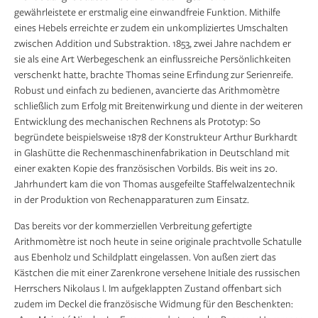
gewährleistete er erstmalig eine einwandfreie Funktion. Mithilfe
eines Hebels erreichte er zudem ein unkompliziertes Umschalten
zwischen Addition und Substraktion. 1853, zwei Jahre nachdem er
sie als eine Art Werbegeschenk an einflussreiche Persönlichkeiten
verschenkt hatte, brachte Thomas seine Erfindung zur Serienreife.
Robust und einfach zu bedienen, avancierte das Arithmomètre
schließlich zum Erfolg mit Breitenwirkung und diente in der weiteren
Entwicklung des mechanischen Rechnens als Prototyp: So
begründete beispielsweise 1878 der Konstrukteur Arthur Burkhardt
in Glashütte die Rechenmaschinenfabrikation in Deutschland mit
einer exakten Kopie des französischen Vorbilds. Bis weit ins 20.
Jahrhundert kam die von Thomas ausgefeilte Staffelwalzentechnik
in der Produktion von Rechenapparaturen zum Einsatz.
Das bereits vor der kommerziellen Verbreitung gefertigte
Arithmomètre ist noch heute in seine originale prachtvolle Schatulle
aus Ebenholz und Schildplatt eingelassen. Von außen ziert das
Kästchen die mit einer Zarenkrone versehene Initiale des russischen
Herrschers Nikolaus I. Im aufgeklappten Zustand offenbart sich
zudem im Deckel die französische Widmung für den Beschenkten: