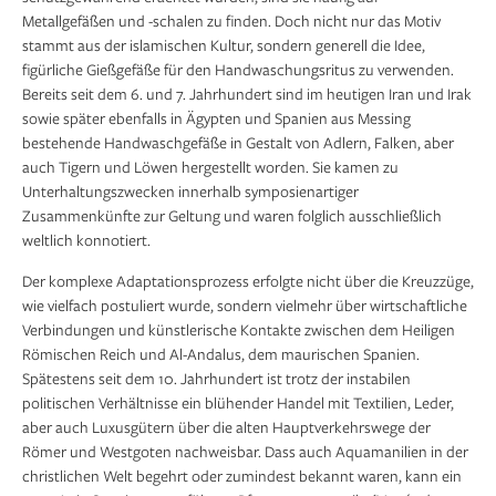
Metallgefäßen und -schalen zu finden. Doch nicht nur das Motiv
stammt aus der islamischen Kultur, sondern generell die Idee,
figürliche Gießgefäße für den Handwaschungsritus zu verwenden.
Bereits seit dem 6. und 7. Jahrhundert sind im heutigen Iran und Irak
sowie später ebenfalls in Ägypten und Spanien aus Messing
bestehende Handwaschgefäße in Gestalt von Adlern, Falken, aber
auch Tigern und Löwen hergestellt worden. Sie kamen zu
Unterhaltungszwecken innerhalb symposienartiger
Zusammenkünfte zur Geltung und waren folglich ausschließlich
weltlich konnotiert.
Der komplexe Adaptationsprozess erfolgte nicht über die Kreuzzüge,
wie vielfach postuliert wurde, sondern vielmehr über wirtschaftliche
Verbindungen und künstlerische Kontakte zwischen dem Heiligen
Römischen Reich und Al-Andalus, dem maurischen Spanien.
Spätestens seit dem 10. Jahrhundert ist trotz der instabilen
politischen Verhältnisse ein blühender Handel mit Textilien, Leder,
aber auch Luxusgütern über die alten Hauptverkehrswege der
Römer und Westgoten nachweisbar. Dass auch Aquamanilien in der
christ­lichen Welt begehrt oder zumindest bekannt waren, kann ein