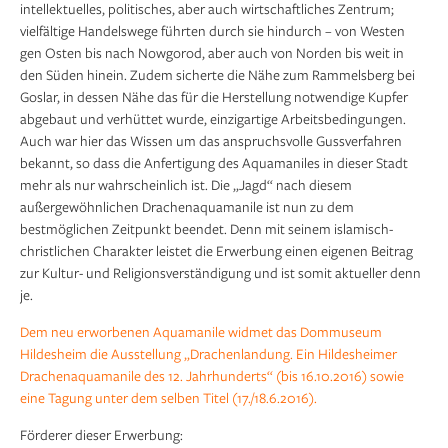
intellektuelles, politisches, aber auch wirtschaftliches Zentrum;
vielfältige Handelswege führten durch sie hindurch – von Westen
gen Osten bis nach Nowgorod, aber auch von Norden bis weit in
den Süden hinein. Zudem sicherte die Nähe zum Rammelsberg bei
Goslar, in dessen Nähe das für die Herstellung notwendige Kupfer
abgebaut und verhüttet wurde, einzigartige Arbeitsbedingungen.
Auch war hier das Wissen um das anspruchsvolle Gussverfahren
bekannt, so dass die Anfertigung des Aquamaniles in dieser Stadt
mehr als nur wahrscheinlich ist. Die „Jagd“ nach diesem
außergewöhnlichen Drachenaquamanile ist nun zu dem
bestmöglichen Zeitpunkt beendet. Denn mit seinem islamisch-
christlichen Charakter leistet die Erwerbung einen eigenen Beitrag
zur Kultur- und Religionsverständigung und ist somit aktueller denn
je.
Dem neu erworbenen Aquamanile widmet das Dom­museum
Hildesheim die Ausstellung „Drachenlandung. Ein Hildesheimer
Drachenaquamanile des 12. Jahrhunderts“ (bis 16.10.2016) sowie
eine Tagung unter dem selben Titel (17./18.6.2016).
Förderer dieser Erwerbung: