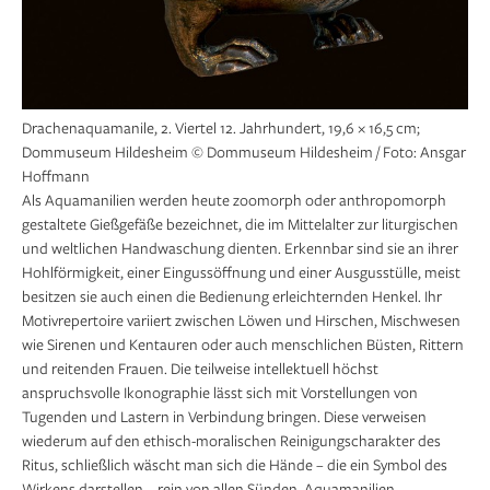
Drachenaquamanile, 2. Viertel 12. Jahrhundert, 19,6 × 16,5 cm;
Dommuseum Hildesheim © Dommuseum Hildesheim / Foto: Ansgar
Hoffmann
Als Aquamanilien werden heute zoomorph oder anthropomorph
gestaltete Gießgefäße bezeichnet, die im Mittelalter zur liturgischen
und weltlichen Hand­waschung dienten. Erkennbar sind sie an ihrer
Hohlförmigkeit, einer Eingussöffnung und einer Ausgusstülle, meist
besitzen sie auch einen die Bedienung erleichternden Henkel. Ihr
Motivrepertoire variiert zwischen Löwen und Hirschen, Mischwesen
wie Sirenen und Kentauren oder auch menschlichen Büsten, Rittern
und reitenden Frauen. Die teilweise intellektuell höchst
anspruchsvolle Ikonographie lässt sich mit Vorstellungen von
Tugenden und Lastern in Verbindung bringen. Diese verweisen
wiederum auf den ethisch-moralischen Reinigungscharakter des
Ritus, schließlich wäscht man sich die Hände – die ein Symbol des
Wirkens darstellen – rein von allen Sünden. Aquamanilien