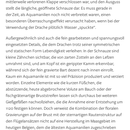
mittlerweile verlorenen Klappe verschlossen war, und den Ausguss
stellt die längliche, geöffnete Schnauze dar. Es muss gerade in
der Zeit, als Aquamanilien noch nicht verbreitet waren, einen
besonderen Überraschungseffekt verursacht haben, wenn bei der
Verwendung der Drache plötzlich Wasser „spuckte“.
Außergewöhnlich sind auch die fein gearbeiteten und spannungsvoll
eingesetzten Details, die dem Drachen trotz seiner symmetrischen
und statischen Form Lebendigkeit verleihen: In der Schnauze sind
kleine Zähnchen sichtbar, die von zarten Zotteln an den Lefzen
umrahmt sind, und am Kopf ist ein gerippter Kamm erkennbar,
während sich der fein gravierte Bart dezent nach innen einrollt.
Kaum ein Aquamanile ist mit so viel Präzision produziert und verziert
worden. Einzelne Elemente wie die kurzen Füßchen, die
abstützende, heute abgebrochene Volute am Bauch oder der
fischgrätenartige Bruststreifen lassen sich durchaus bei weiteren
Gießgefäßen nachvollziehen, die die Annahme einer Entstehung um
1120 festigen können. Doch verweist die Kombination der floralen
Gravierungen auf der Brust mit der sternartigen Rautenstruktur auf
den Flügelansätzen nicht auf eine Herstellung im Maasgebiet im
heutigen Belgien, dem die ältesten Aquamanilien zugeschrieben