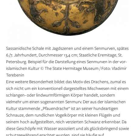
Sassanidische Schale mit Jagdszenen und einem Senmurven, spätes
6./7. Jahrhundert, Durchmesser 13,4 cm; Staatliche Eremitage, St.
Petersburg. Beispiel für die Darstellung eines Senmurven in der vor-
islamischen Kultur © The State Hermitage Museum / Foto: Vladimir
Terebenin
Eine weitere Besonderheit bildet das Motiv des Drachens, zumal es
sich nicht um ein konventionell dargestelltes Mischwesen mit einem
schlangen- oder lindwurmförmigen Körper handelt, sondern
vielmehr um einen sogenannten Senmurv. Der aus der islamischen
Kultur stammende „Pfauendrache“ ist an seiner hundeartigen
Schnauze, dem rundlichen Vogelkörper mit kleinen Flügeln und
seinem hoch aufgestellten, reich verzierten Schwanz erkennbar. Da
diese Geschöpfe mit Wasser assoziiert und als glücksbringend sowie
schutzgewährend erachtet wurden, sind sie häufig auf