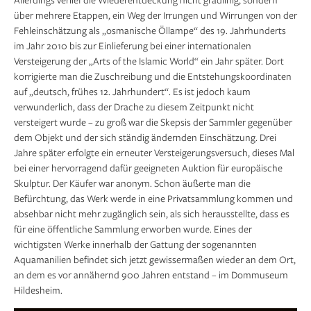
über mehrere Etappen, ein Weg der Irrungen und Wirrungen von der
Fehleinschätzung als „osmanische Öllampe“ des 19. Jahrhunderts
im Jahr 2010 bis zur Einlieferung bei einer internationalen
Versteigerung der „Arts of the Islamic World“ ein Jahr später. Dort
korrigierte man die Zuschreibung und die Entstehungskoordinaten
auf „deutsch, frühes 12. Jahrhundert“. Es ist jedoch kaum
verwunderlich, dass der Drache zu diesem Zeitpunkt nicht
versteigert wurde – zu groß war die Skepsis der Sammler gegenüber
dem Objekt und der sich ständig ändernden Einschätzung. Drei
Jahre später erfolgte ein erneuter Versteigerungsversuch, dieses Mal
bei einer hervorragend dafür geeigneten Auktion für europäische
Skulptur. Der Käufer war anonym. Schon äußerte man die
Befürchtung, das Werk werde in eine Privatsammlung kommen und
absehbar nicht mehr zugänglich sein, als sich herausstellte, dass es
für eine öffentliche Sammlung erworben wurde. Eines der
wichtigsten Werke innerhalb der Gattung der sogenannten
Aquamanilien befindet sich jetzt gewisser­maßen wieder an dem Ort,
an dem es vor annähernd 900 Jahren entstand – im Dommuseum
Hildesheim.