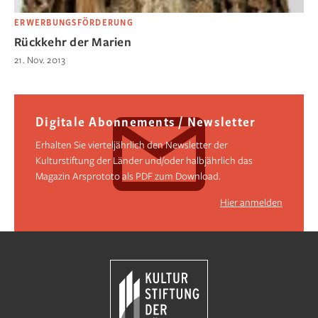
ERWERBUNGSFÖRDERUNG
Rückkehr der Marien
21. Nov. 2013
Digitale Abonnements / Newsletter
Erhalten Sie vierteljährlich den Newsletter der
Kulturstiftung der Länder und/oder halbjährlich das
Magazin Arsprototo als PDF zum Download.
Hier anmelden