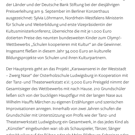
der Länder und der Deutsche Bank Stiftung bei der diesjährigen
Preisverleihung am 9. September im Berliner Konzerthaus
ausgezeichnet: Sylvia Löhrmann, Nordrhein-Westfalens Ministerin
für Schule und Weiterbildung und erste Vizepräsidentin der
Kultusministerkonferenz, überreichte die mit je 1.000 Euro
dotierten Preise des neunten bundesweiten Kinder zum Olymp!-
Wettbewerbs „Schulen kooperieren mit Kultur“ an die Gewinner.
Insgesamt fließen in diesem Jahr 34.000 Euro an kulturelle
Bildungsprojekte von Schulen und ihren Kulturpartnern.
Der Hauptpreis geht an das Projekt „Karawanserei in der Weststadt
– Zwerg Nase“ der Osterholzschule Ludwigsburg in Kooperation mit
der Tanz- und Theaterwerkstatt e.V.: 5.000 Euro Preisgeld nimmt der
Gesamtsieger des Wettbewerbs mit nach Hause. 210 Grundschüler
ließen sich von der buckligen Hauptfigur mit der langen Nase aus
Wilhelm Hauffs Märchen zu eigenen Erzählungen und szenischen
Improvisationen anregen. Innerhalb von zwei Jahren schufen die
Grundschüler mit Unterstützung von Profis wie der Tanz- und
Theaterwerkstatt Ludwigsburg ein Gesamtwerk, in das jedes Kind als
„Künstler“ eingebunden war: ob als Schauspieler, Tänzer, Sänger
oder Musiker auf der Bühne oder als Maler, Bildhauer, Schreiner oder